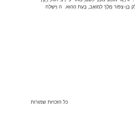
ָלָק בֶּן-צִפּוֹר מֶלֶךְ לְמוֹאָב, בָּעֵת הַהִוא. ה וַיִּשְׁלַח
כל הזכויות שמורות