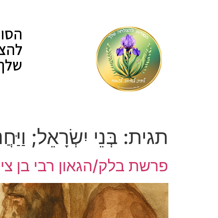
לתוכן
הסוד
להצ
שלך
תגית:
בְּנֵי יִשְׂרָאֵל; וַיַּ
פרשת בלק/הגאון רבי בן ציו