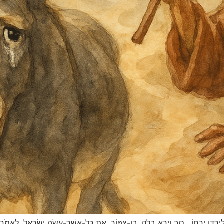
לְיַרְדֵּן יְרֵחוֹ. סב וַיַּרְא בָּלָק, בֶּן-צִפּוֹר, אֵת כָּל-אֲשֶׁר-עָשָׂה יִשְׂרָאֵל, לָאֱמֹר