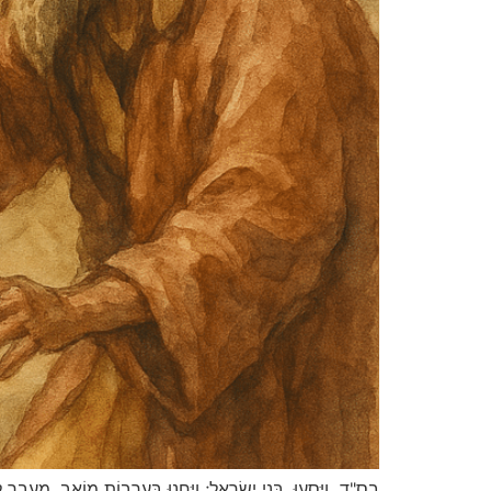
בס"ד וַיִּסְעוּ, בְּנֵי יִשְׂרָאֵל; וַיַּחֲנוּ בְּעַרְבוֹת מוֹאָב, מֵעֵבֶר 