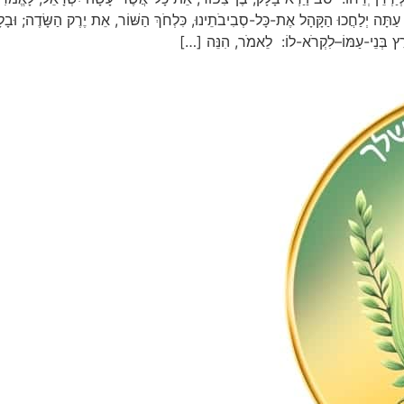
, עַתָּה יְלַחֲכוּ הַקָּהָל אֶת-כָּל-סְבִיבֹתֵינוּ, כִּלְחֹךְ הַשּׁוֹר, אֵת יֶרֶק הַשָּׂדֶה; וּב
רֶץ בְּנֵי-עַמּוֹ–לִקְרֹא-לוֹ: לֵאמֹר, הִנֵּה […]