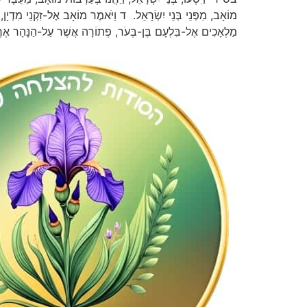
מוֹאָב, מִפְּנֵי בְּנֵי יִשְׂרָאֵל. ד וַיֹּאמֶר מוֹאָב אֶל-זִקְנֵי מִדְיָן
מַלְאָכִים אֶל-בִּלְעָם בֶּן-בְּעֹר, פְּתוֹרָה אֲשֶׁר עַל-הַנָּהָר אֶ