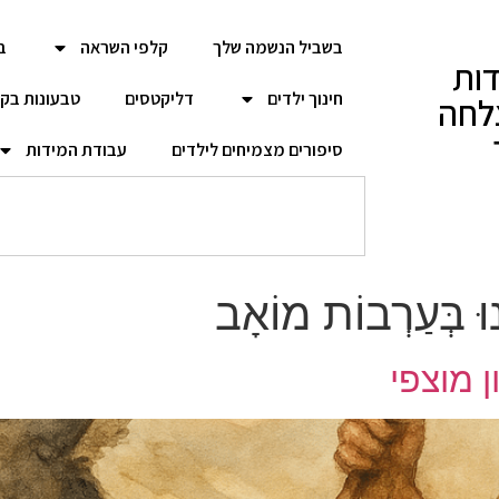
בשביל הנשמה שלך
קלפי השראה
ב
ות
חינוך ילדים
דליקטסים
טבעונות בק
לחה
סיפורים מצמיחים לילדים
עבודת המידות
חֲנוּ בְּעַרְבוֹת מוֹאָב
ן מוצפי