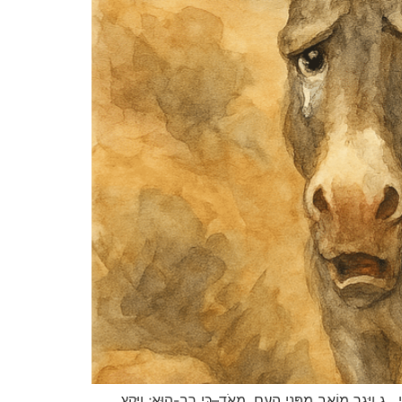
ִי. ג וַיָּגָר מוֹאָב מִפְּנֵי הָעָם, מְאֹד–כִּי רַב-הוּא; וַיָּקָץ