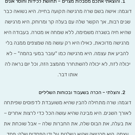
והוצאתי אתכם מסבלות מצרים – תחושת לכידות וחוסר אונים
ה: אישה בשם שרה מרגישה תקועה בחייה. היא נשואה כבר
ם רבות, אך הקשר שלה עם בעלה קר ומרוחק. היא מרגישה
 חיה בשגרה משמימה, ללא שמחה או מטרה. בעבודה היא
ישה מדוכאת, כאילו היא רק עושה מה שמצפים ממנה בלי
יע את עצמה. היא מרגישה כמו "עובר במעי בהמה" – לא
לה לזוז, לא יכולה להשתחרר מהמצב הזה, וכל יום נראה לה
אותו דבר.
והצלתי – הכרה בשעבוד ובכוחות השליליים
ה: שרה מתחילה להבין שהיא משועבדת לדפוסים שפיתחה
ך השנים. היא מבינה שהיא עושה הכל כדי לרצות אחרים –
עלה, את הבוס שלה, את החברות שלה – אבל שוכחת את
ה. היא מרגישה שהיא נשלטת על ידי הפחדים שלה: פחד