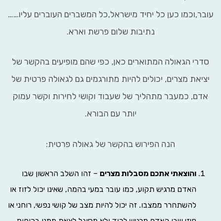
ר,וכמו כען כל יחיד מישראל,כל המשברים העוברים עליו……
נתיבות שלום פרשת וארא.
רי הגאולה המתוארים כאן, כפי שהם מופיעים בהקשר של
יאת מצרים, יכולים להיות מתורגמים גם לגאולה פרטית של
ם, כמעבר מתהליך של שעבוד וקושי לחירות וקשר עמוק
יותר עם הבורא.
הנה הפירוש בהקשר של גאולה פרטית:
והוצאתי אתכם מסבלות מצרים
– זהו השלב הראשון שבו
האדם מרגיש תקוע, כמו עובר במעי בהמה, שאינו יכול לזוז או
להשתחרר ממצבו. זה יכול להיות מצב של קושי נפשי, רוחני או
פיזי שבו האדם מרגיש לכוד ולא מסוגל לצאת ממנו בכוחות