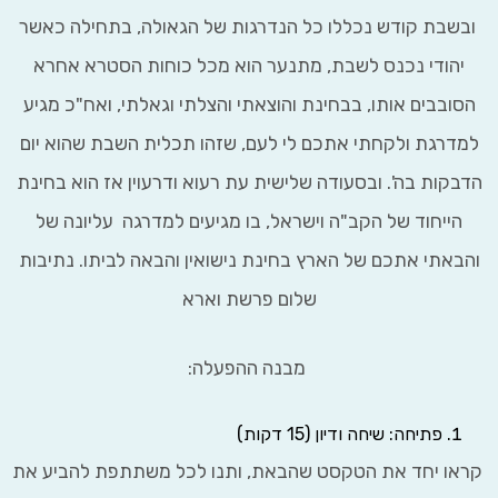
בת קודש נכללו כל הנדרגות של הגאולה, בתחילה כאשר
הודי נכנס לשבת, מתנער הוא מכל כוחות הסטרא אחרא
בבים אותו, בבחינת והוצאתי והצלתי וגאלתי, ואח"כ מגיע
רגת ולקחתי אתכם לי לעם, שזהו תכלית השבת שהוא יום
ות בה'. ובסעודה שלישית עת רעוא ודרעוין אז הוא בחינת
ייחוד של הקב"ה וישראל, בו מגיעים למדרגה עליונה של
אתי אתכם של הארץ בחינת נישואין והבאה לביתו. נתיבות
שלום פרשת וארא
מבנה ההפעלה:
פתיחה: שיחה ודיון (15 דקות)
 יחד את הטקסט שהבאת, ותנו לכל משתתפת להביע את