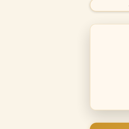
רתי ויחסים