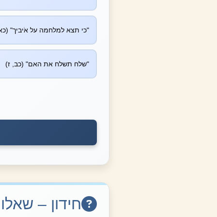
"כי תצא למלחמה על אֹיביך" (כא,
"שלח תשלח את האם" (כב, ז)
חידון – שאל