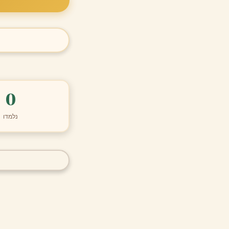
0
נלמדו