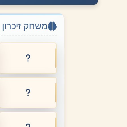
משחק זיכרון
לא תחסום שור
בן סורר ומורה