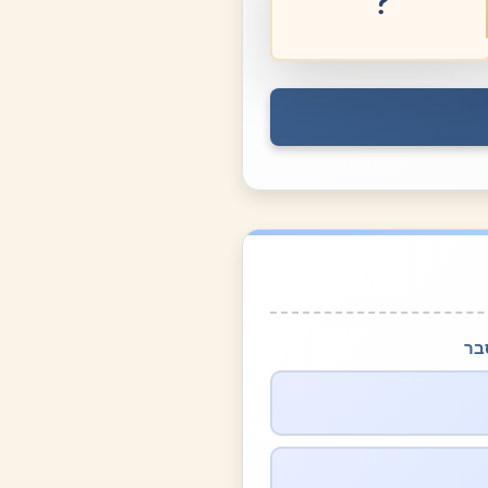
יציאה למלחמה
בר