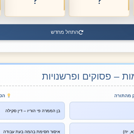
יבום וחליצה
יציאה למלחמה
התחל מחדש
 – פסוקים ופרשנויות
 מהתורה
הס
בן הממרה פי הוריו – דין סקילה
א, יח)
איסור חסימת בהמה בעת עבודה