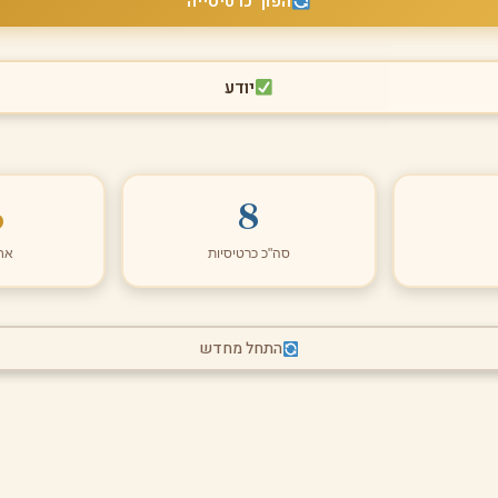
הפוך כרטיסייה
יודע
%
8
סה"כ כרטיסיות
אח
התחל מחדש