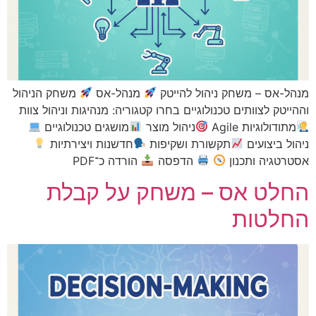
ס – משחק ניהול להייטק
מנהל-אס
משחק הניהול
 לצוותים טכנולוגיים בחרו קטגוריה: מנהיגות וניהול צוות
וגיות Agile
ניהול מוצר
מושגים טכנולוגיים
יצועים
תקשורת ושקיפות
חדשנות ויצירתיות
יה ותכנון
הדפסה
הורדה כ־PDF
ט אס – משחק על קבלת
טות