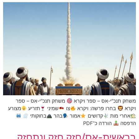
נכ"י-אס – ספר ויקרא
משחק תנכ"י-אס – ספר
בחרו פרשה: ויקרא
צו
שמיני
תזריע
מצורע
 מות
קדושים
אמור
בהר
בחוקותי
הורדה כ־PDF
שית-אס/חזק חזק ונתחזק