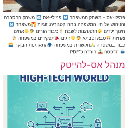
אס – משחק המשפחה
פמילי-אס
משחק ההסברה
 על חיי המשפחה בחרו קטגוריה: זוגיות
משפחה
לדים
התארגנות לשבת
כיבוד הורים
אחים
סבא וסבתא
חגים
תפקידים במשפחה
במשפחה
תקשורת במשפחה
התארגנות הבוקר
סה
הורדה כ־PDF
ל אס-להייטק