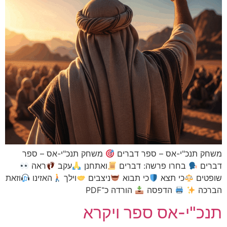
נכ"י-אס – ספר דברים
משחק תנכ"י-אס – ספר
בחרו פרשה: דברים
ואתחנן
עקב
ראה
ם
כי תצא
כי תבוא
ניצבים
וילך
האזינו
וזאת
הדפסה
הורדה כ־PDF
י-אס ספר ויקרא