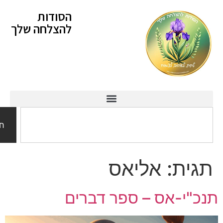
לתוכן
הסודות
להצלחה שלך
חיפוש
ית:
אליאס
"י-אס – ספר דברים