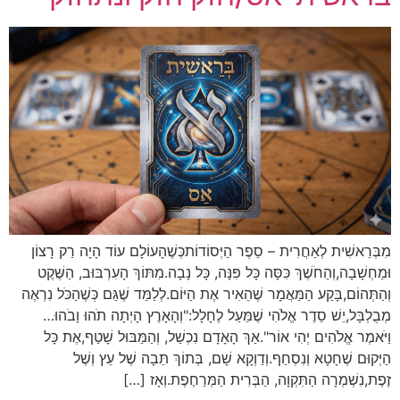
ׁית לְאַחֲרִית – סֵפֶר הַיְּסוֹדוֹתכְּשֶׁהָעוֹלָם עוֹד הָיָה רַק רָצוֹן
ה,וְהַחֹשֶׁךְ כִּסָּה כָּל פִּנָּה, כָּל נָבָה.מִתּוֹךְ הָעִרְבּוּב, הַשֶּׁקֶט
ם,בָּקַע הַמַּאֲמָר שֶׁהֵאִיר אֶת הַיּוֹם.לְלַמֵּד שֶׁגַּם כְּשֶׁהַכֹּל נִרְאֶה
,יֵשׁ סֵדֶר אֱלֹהִי שֶׁמֵּעַל לֶחָלָל:"וְהָאָרֶץ הָיְתָה תֹהוּ וָבֹהוּ…
אֱלֹהִים יְהִי אוֹר".אַךְ הָאָדָם נִכְשַׁל, וְהַמַּבּוּל שָׁטַף,אֶת כָּל
שֶׁחָטָא וְנִסְחַף.וְדַוְקָא שָׁם, בְּתוֹךְ תֵּבָה שֶׁל עֵץ וְשֶׁל
ׁמְרָה הַתִּקְוָה, הַבְּרִית הַמְּרַחֶפֶת.וְאָז […]