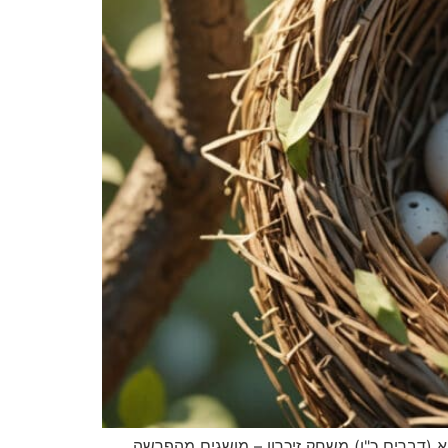
(דברים כ"ו) משחק זיכרון – מושגים מהפרשה