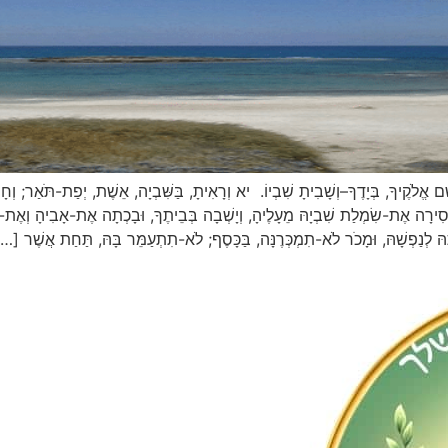
יךָ, בְּיָדֶךָ–וְשָׁבִיתָ שִׁבְיוֹ. יא וְרָאִיתָ, בַּשִּׁבְיָה, אֵשֶׁת, יְפַת-תֹּאַר; וְחָשַׁ
ִירָה אֶת-שִׂמְלַת שִׁבְיָהּ מֵעָלֶיהָ, וְיָשְׁבָה בְּבֵיתֶךָ, וּבָכְתָה אֶת-אָבִיהָ וְאֶת-אִמ
ָּהּ לְנַפְשָׁהּ, וּמָכֹר לֹא-תִמְכְּרֶנָּה, בַּכָּסֶף; לֹא-תִתְעַמֵּר בָּהּ, תַּחַת אֲשֶׁר […