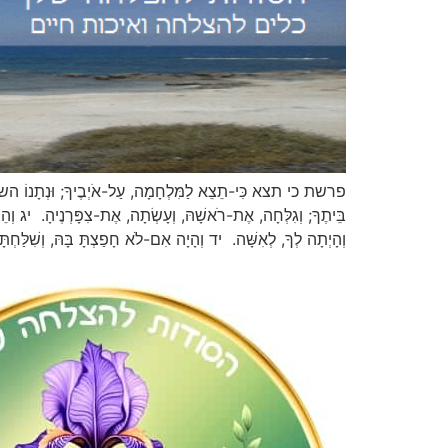
פרשת כי תצא כִּי-תֵצֵא לַמִּלְחָמָה, עַל-אֹיְבֶיךָ; וּנְתָנוֹ השם אֱלֹקֶ
בֵּיתֶךָ; וְגִלְּחָה, אֶת-רֹאשָׁהּ, וְעָשְׂתָה, אֶת-צִפָּרְנֶיהָ. יג וְהֵס
וְהָיְתָה לְךָ, לְאִשָּׁה. יד וְהָיָה אִם-לֹא חָפַצְתָּ בָּהּ, וְשִׁלַּחְת