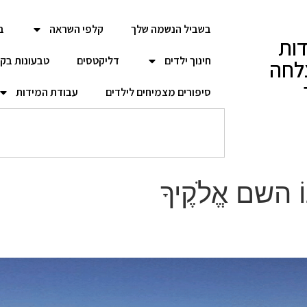
בשביל הנשמה שלך
קלפי השראה
ב
ות
חינוך ילדים
דליקטסים
טבעונות בק
לחה
סיפורים מצמיחים לילדים
עבודת המידות
נוֹ השם אֱלֹקֶיךָ