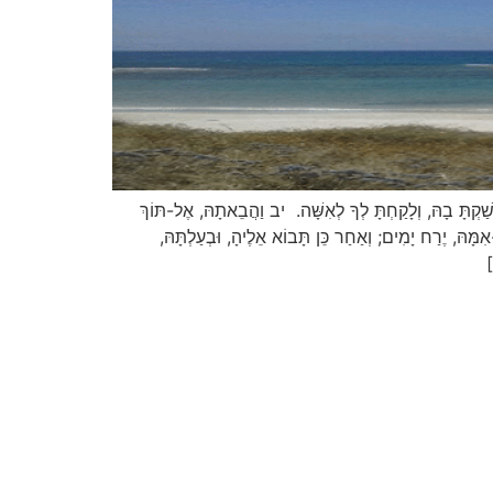
קְתָּ בָהּ, וְלָקַחְתָּ לְךָ לְאִשָּׁה. יב וַהֲבֵאתָהּ, אֶל-תּוֹךְ
ָּהּ, יֶרַח יָמִים; וְאַחַר כֵּן תָּבוֹא אֵלֶיהָ, וּבְעַלְתָּהּ,
]