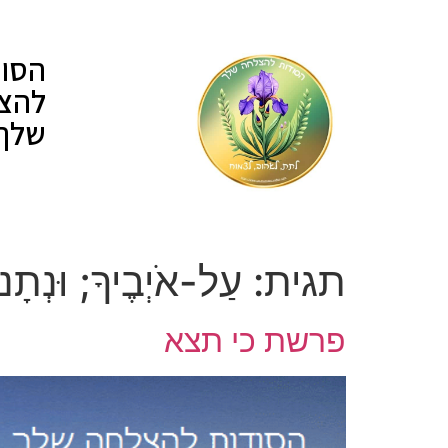
לתוכן
הסוד
להצ
שלך
תגית:
עַל-אֹיְבֶיךָ; וּנְתָ
פרשת כי תצא