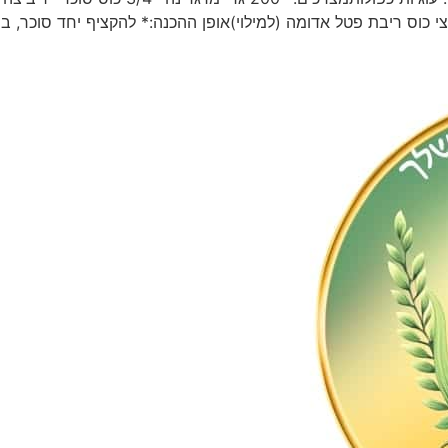
ורט מלח* חצי כוס ריבת פטל אדומה (למילוי)אופן ההכנה:* להקציף יחד סוכ