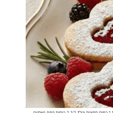
עוגיות כפולות עם ריבה עם ובלי מרגרינה. 2 מתכונים. עוגיות כפולותמצרכים:* 200 גר' מרגרינה* 3/4 כוס סוכר* 1 ביצה* 1 כפית תמצית וניל* 1/2 2 כוסות קמח (שתיים