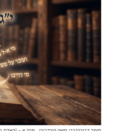
תומר דבורה/רבי משה קורדבירו פרק א – [האדם ראוי שיתדמה לקונו] הָאָ