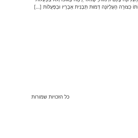
ֹתוֹ כְּצוּרָה הָעֶלְיוֹנָה דְּמוּת תַּבְנִית אֵבָרָיו וּבַפְּעֻלּוֹת […]
כל הזכויות שמורות