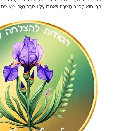
הֲרֵי הוּא מַכְזִיב הַצּוּרָה וְיֹאמְרוּ עָלָיו צוּרָה נָאָה וּמַעֲשִׂים כְּ