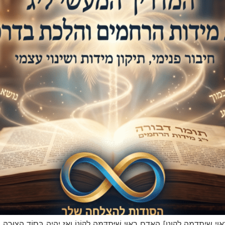
דָם רָאוּי שֶׁיִּתְדַּמֶּה לְקוֹנוֹ וְאָז יִהְיֶה בְּסוֹד הַצּוּרָה הָעֶלְיוֹנָה צֶ