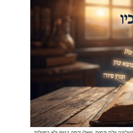
לֶם וּדְמוּת, שֶׁאִלּוּ יְדֻמֶּה בְּגוּפוֹ וְלֹא בִּפְעֻלּוֹת