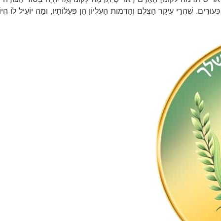
עוּרִים. שֶׁהֲרֵי עִיקָר הַצֶּלֶם וְהַדְּמוּת הָעֶלְיוֹן הֵן פְּעֻלּוֹתָיו, וּמַה יוֹעִיל לוֹ הֱיו