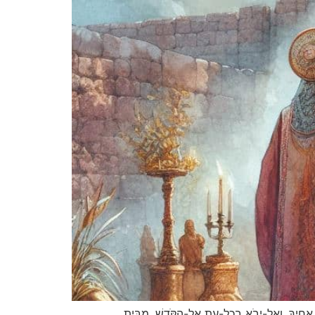
ָחִיךָ, וְאַל-יָבֹא בְכָל-עֵת אֶל-הַקֹּדֶשׁ, מִבֵּית