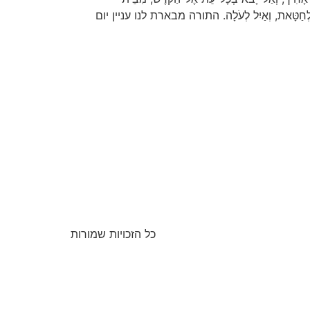
-בָּקָר לְחַטָּאת, וְאַיִל לְעֹלָה. התורה מבארת לנו עניין יום
כל הזכויות שמורות