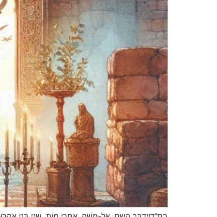
בס"דוַיְדַבֵּר השם, אֶל-מֹשֶׁה, אַחֲרֵי מוֹת, שְׁנֵי בְּנֵי אַהֲרֹן–