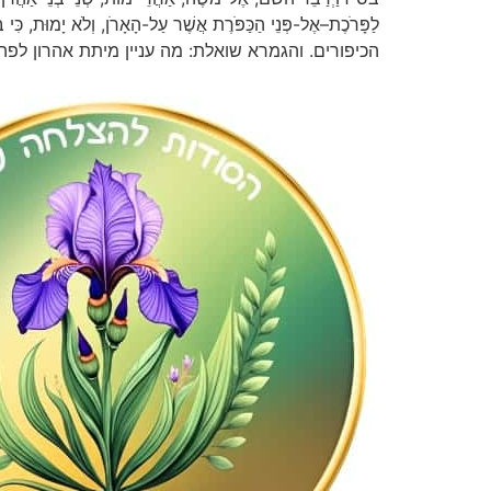
לַפָּרֹכֶת–אֶל-פְּנֵי הַכַּפֹּרֶת אֲשֶׁר עַל-הָאָרֹן, וְלֹא יָמוּת, כ
הכיפורים. והגמרא שואלת: מה עניין מיתת אהרון לפה