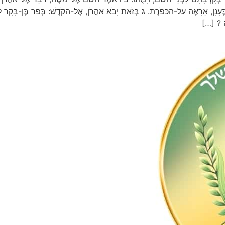
ִּי בֶּעָנָן, אֵרָאֶה עַל-הַכַּפֹּרֶת. ג בְּזֹאת יָבֹא אַהֲרֹן, אֶל-הַקֹּדֶשׁ: בְּפַר בֶּן
 ? […]