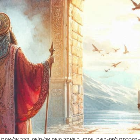
בְּקָרְבָתָם לִפְנֵי-השם, וַיָּמֻתוּ. ב וַיֹּאמֶר השם אֶל-מֹשֶׁה, דַּבֵּר אֶל-אַהֲרֹן א