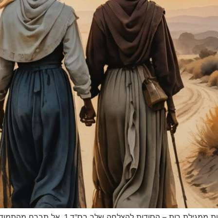
מהי רות בשבילך? – תובנות ממגילת רות. קלפי 