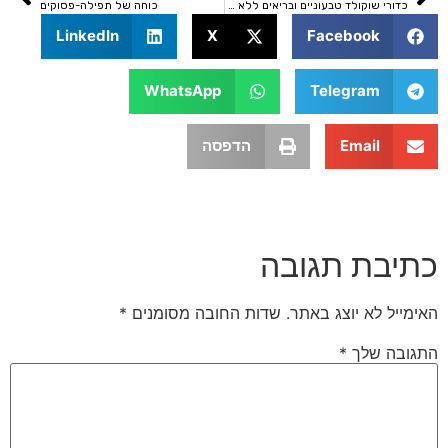
כדורי שוקולד טבעוניים ובריאים ללא גלוטן
כוחה של תפילה-פסוקים
LinkedIn
X
Facebook
WhatsApp
Telegram
Email
הדפסה
בת תגובה
 לא יוצג באתר.
שדות החובה מסומנים
*
 שלך
*