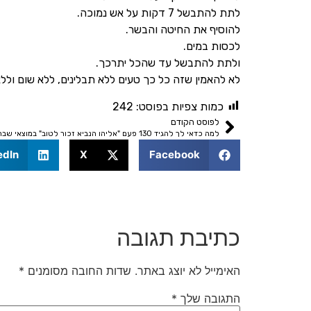
לתת להתבשל 7 דקות על אש נמוכה.
להוסיף את החיטה והבשר.
לכסות במים.
ולתת להתבשל עד שהכל יתרכך.
לא להאמין שזה כל כך טעים ללא תבלינים, ללא שום וללא
כמות צפיות בפוסט:
242
לפוסט הקודם
למה כדאי לך להגיד 130 פעם "אליהו הנביא זכור לטוב" במוצאי שבת?
edIn
X
Facebook
כתיבת תגובה
האימייל לא יוצג באתר.
שדות החובה מסומנים
*
התגובה שלך
*