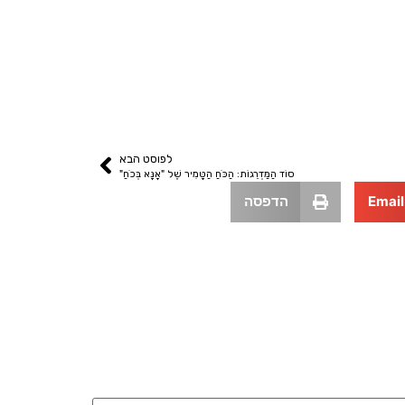
לפוסט הבא
סוֹד הַמַּדְרֵגוֹת: הַכֹּחַ הַטָּמִיר שֶׁל "אָנָּא בְּכֹחַ"
Email
הדפסה