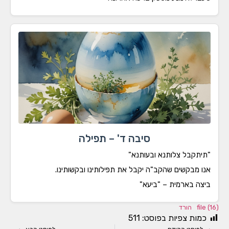
סיבה ד' – תפילה
יתקבל צלותנא ובעותנא"
ו מבקשים שהקב"ה יקבל את תפילותינו ובקשותינו.
צה בארמית – "ביעא"
fil
הורד
מות צפיות בפוסט:
511