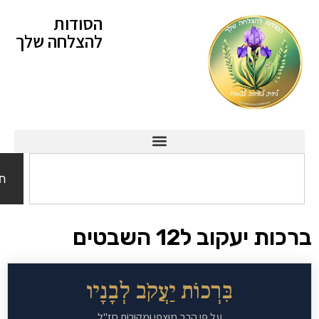
הסודות
להצלחה שלך
חיפוש
יעקוב ל12 השבטים
בִּרְכוֹת יַעֲקֹב לְבָנָיו
עַל פִּי הָרַב מוּצָפִי וּמְקוֹרוֹת חֲזַ"ל