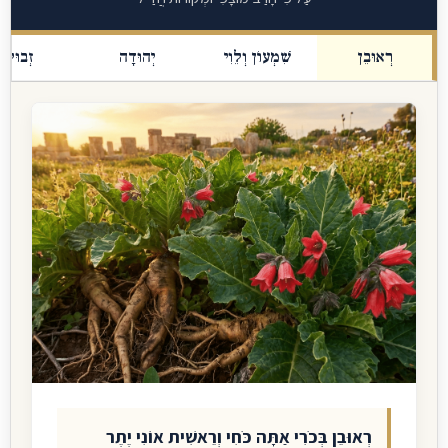
ְאוּבֵן
שִׁמְעוֹן וְלֵוִי
יְהוּדָה
זְבוּלֻן
רְאוּבֵן בְּכֹרִי אַתָּה כֹּחִי וְרֵאשִׁית אוֹנִי יֶתֶר