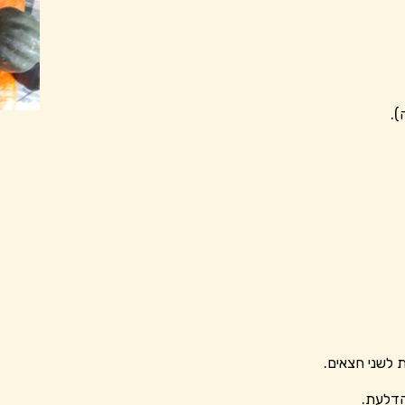
).
 לשני חצאים.
הדלעת.