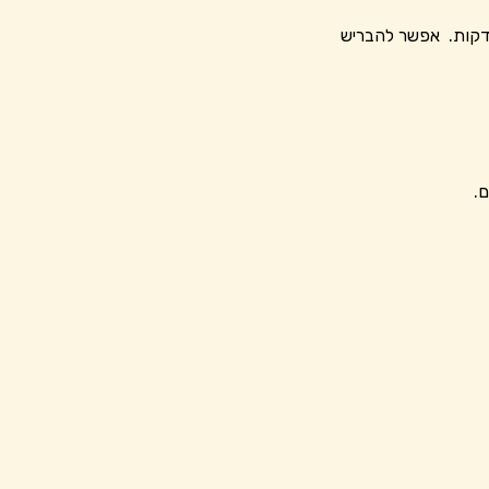
ת בתנור, בחום של 170 מעלות, עם קצת מלח, עד שהדלעת מתרככת, למשך כ 20 – 30 דקות. אפשר להבריש
ם.