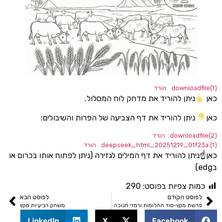
downloa
הורד
יתן להוריד את מדחק לוח המסלול.
יתן להוריד את דף הצביעה של הפרות והשיבולים:
downloa
הורד
deepseek_html_20251219_01f
הורד
תן להוריד את דף המילים לגזירה (ניתן לפתוח אותו בכרום או
ת צפיות בפוסט:
290
סט הקודם
לפוסט הבא
ת מקץ-סוד החלומות ורמזי חנוכה
משחק רביעיות מקץ
LinkedIn
X
Facebook