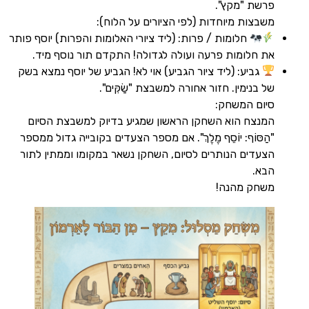
רשת "מקץ".
שבצות מיוחדות (לפי הציורים על הלוח):
חלומות / פרות: (ליד ציורי האלומות והפרות) יוסף פותר
ת חלומות פרעה ועולה לגדולה! התקדם תור נוסף מיד.
גביע: (ליד ציור הגביע) אוי לא! הגביע של יוסף נמצא בשק
ל בנימין. חזור אחורה למשבצת "שַׂקִּים".
יום המשחק:
מנצח הוא השחקן הראשון שמגיע בדיוק למשבצת הסיום
הַסּוֹף: יוֹסֵף מֶלֶךְ". אם מספר הצעדים בקובייה גדול ממספר
צעדים הנותרים לסיום, השחקן נשאר במקומו וממתין לתור
בא.
שחק מהנה!