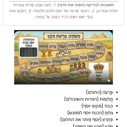
ובות לבדיקה (הפכו את הדף):
1. וְהִנֵּה שֶׁבַע פָּרוֹת אֲחֵרוֹת
עֹלוֹת אַחֲרֵיהֶן. 2. וַיֹּאמֶר פַּרְעֹה אֶל יוֹסֵף חֲלוֹם חָלַמְתִּי. 3. וַיִּלְבַּשׁ אֹתֹו
בִּגְדֵי שֵׁשׁ וַיָּשֶׂם רְבִיד הַזָּהָב עַל צַוָּארוֹ.
ַרְעֹה (החולם)
ֲלוֹמוֹת (הפרות והשיבולים)
בּוֹר (מקום יוסף)
ִלּוּחַ (הכנת יוסף למפגש)
ִּתְרוֹן (יוסף פותר את החלום)
ֹׂבַע (שבע שני השפע)