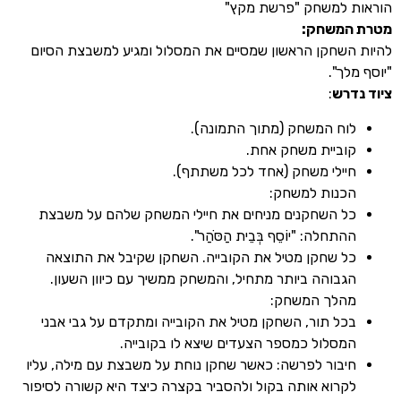
 למשחק "פרשת מקץ"
משחק:
שחקן הראשון שמסיים את המסלול ומגיע למשבצת הסיום
ך".
רש
:
וח המשחק (מתוך התמונה).
וביית משחק אחת.
יילי משחק (אחד לכל משתתף).
כנות למשחק:
ל השחקנים מניחים את חיילי המשחק שלהם על משבצת
תחלה: "יוֹסֵף בְּבֵית הַסֹּהַר".
ל שחקן מטיל את הקובייה. השחקן שקיבל את התוצאה
גבוהה ביותר מתחיל, והמשחק ממשיך עם כיוון השעון.
הלך המשחק:
כל תור, השחקן מטיל את הקובייה ומתקדם על גבי אבני
מסלול כמספר הצעדים שיצא לו בקובייה.
יבור לפרשה: כאשר שחקן נוחת על משבצת עם מילה, עליו
קרוא אותה בקול ולהסביר בקצרה כיצד היא קשורה לסיפור