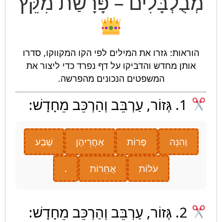
בֻלְבָּלִים – פָּרָשַׁת מִקֵּץ
ראות: גזרו את המילים לפי הקו המקווקו, סדרו
ותן מחדש והדביקו על דף נפרד כדי ליצור את
המשפטים הנכונים מהפרשה.
1. גְּזוֹר, עַרְבֵּב וְהַרְכֵּב מֵחָדָשׁ:
וְהִנֵּה
פָּרוֹת
אַחֲרֵיהֶן
שֶׁבַע
עֹלוֹת
אֲחֵרוֹת
.
2. גְּזוֹר, עַרְבֵּב וְהַרְכֵּב מֵחָדָשׁ: