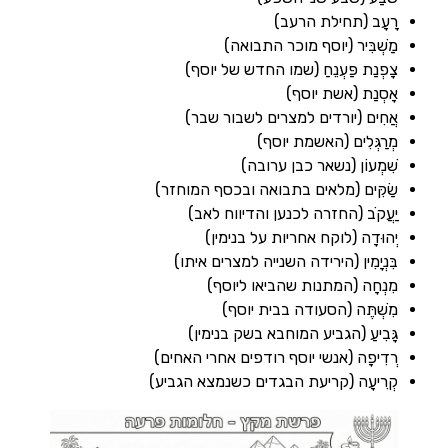
ָעָב (תחילת הרעב)
ַשְׁבִּיר (יוסף מוכר התבואה)
פְנַת פַּעְנֵחַ (שמו החדש של יוסף)
ָסְנַת (אשת יוסף)
ֲחִים (יורדים למצרים לשבור שבר)
רַגְּלִים (האשמת יוסף)
ִׁמְעוֹן (נשאר כבן ערובה)
ַׂקִּים (מלאים בתבואה ובכסף המוחזר)
ַעֲקֹב (החזרה לכנען והדיווח לאב)
ְהוּדָה (לוקח אחריות על בנימין)
ִנְיָמִין (הירידה השנייה למצרים איתו)
ִנְחָה (המתנות שהביאו ליוסף)
ִשְׁתֶּה (הסעודה בבית יוסף)
ָּבִיעַ (הגביע המוחבא בשק בנימין)
ְדִיפָה (אנשי יוסף רודפים אחרי האחים)
ְרִיעָה (קריעת הבגדים כשנמצא הגביע)