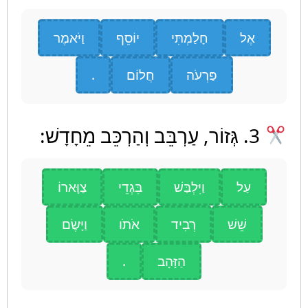
אֶל
חָלַמְתִּי
יוֹסֵף
וַיֹּאמֶר
פַּרְעֹה
חֲלוֹם
.
3. גְּזוֹר, עַרְבֵּב וְהַרְכֵּב מֵחָדָשׁ:
עַל
וַיִּלְבַּשׁ
בִּגְדֵי
צַוָּארוֹ
שֵׁשׁ
רְבִיד
אֹתֹו
וַיָּשֶׂם
הַזָּהָב
.