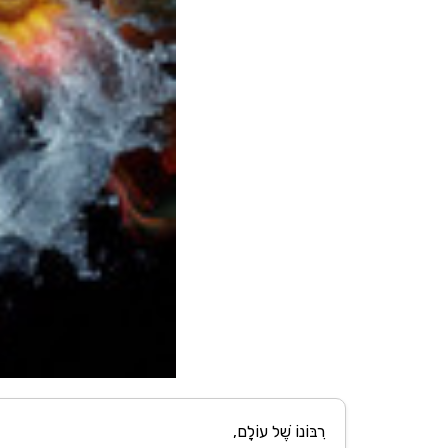
רִבּוֹנוֹ שֶׁל עוֹלָם,