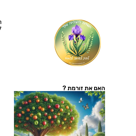
ה
ל
האם את זורמת ?