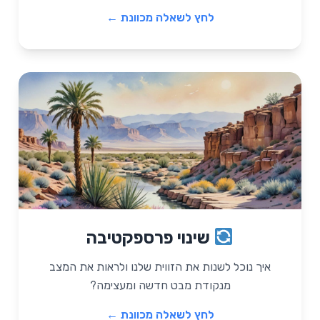
לחץ לשאלה מכוונת ←
שאלה מכוונת
שינוי פרספקטיבה
"אם הייתי מסתכל על המצב הזה בעוד 5 שנים,
איך הייתי רואה אותו? איזה הזדמנויות הייתי
איך נוכל לשנות את הזווית שלנו ולראות את המצב
מזהה שאני לא רואה עכשיו?"
מנקודת מבט חדשה ומעצימה?
לחץ לשאלה מכוונת ←