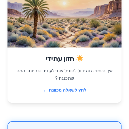
שאלה מכוונת
חזון עתידי
"איך יראה החיים שלי בעוד שנה אם אנצל את
ההזדמנויות שמסתתרות במצב הנוכחי? מה
איך השינוי הזה יכול להוביל אותי לעתיד טוב יותר ממה
יהיה שונה לטובה?"
שתכננתי?
לחץ לשאלה מכוונת ←