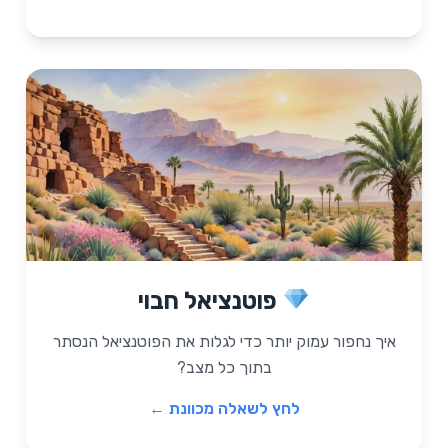
שאלה מכוונת
פוטנציאל חבוי
"איזה חלק במצב הנוכחי שלי מרגיש הכי
מאתגר? איך יכול להיות שדווקא זה מסתיר את
איך נחפור עמוק יותר כדי לגלות את הפוטנציאל הנסתר
ההזדמנות הגדולה ביותר?"
בתוך כל מצב?
לחץ לשאלה מכוונת ←