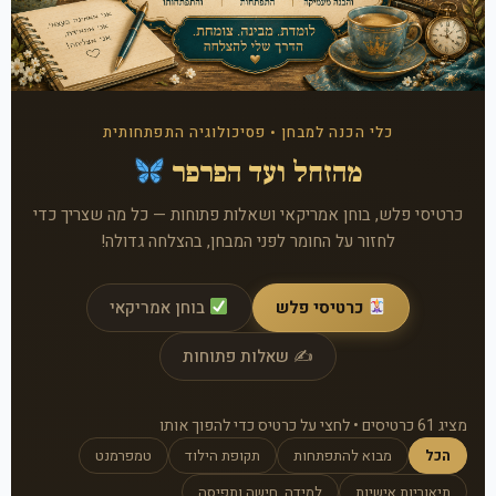
כלי הכנה למבחן • פסיכולוגיה התפתחותית
מהזחל ועד הפרפר
כרטיסי פלש, בוחן אמריקאי ושאלות פתוחות — כל מה שצריך כדי
לחזור על החומר לפני המבחן, בהצלחה גדולה!
כרטיסי פלש
בוחן אמריקאי
✍️ שאלות פתוחות
מציג 61 כרטיסים • לחצי על כרטיס כדי להפוך אותו
הכל
מבוא להתפתחות
תקופת הילוד
טמפרמנט
תיאוריות אישיות
למידה, חישה ותפיסה