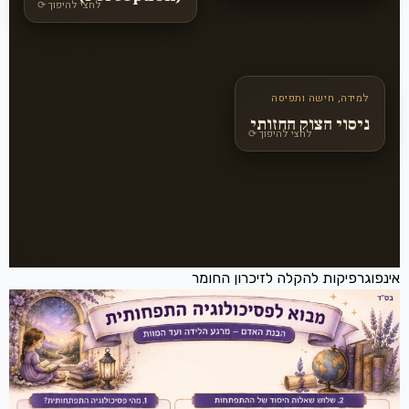
לאותות חשמליים.
לחצי להיפוך ⟳
למידה, חישה ותפיסה
גיבסון וקליק: בגיל חודשיים
יש תפיסת עומק בסיסית
ניסוי הצוק החזותי
לחצי להיפוך ⟳
ללא פחד; בגיל 6-7 חודשים,
עם ניסיון זחילה, מתפתח
פחד גבהים ממשי.
אינפוגרפיקות להקלה לזיכרון החומר