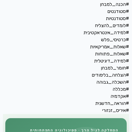
#הכנה_למבחן
#סטודנטים
#סטודנטיות
#לומדים_להצליח
#למידה_אינטראקטיבית
#כרטיסי_פלש
#שאלות_אמריקאיות
#שאלות_פתוחות
#למידה_דיגיטלית
#חומר_למבחן
#הצלחה_בלימודים
#השכלה_גבוהה
#מכללה
#אקדמיה
#הוראה_חדשנית
#איריס_זנזורי
המחלקה לגיל הרך · פסיכולוגיה התפתחותית