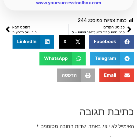
www.yoursuccesstoolbox.com
ת צפיות בפוסט:
244
סט הקודם
לפוסט הבא
כַּרְטִיסִיּוֹת לִמּוּד וְדִיּוּן לְסֵפֶר שְׁמוֹת – לְהַדְפָּסָה מִיָּדִית!
כוחן של הדמעות
LinkedIn
X
Facebook
WhatsApp
Telegram
Email
הדפסה
בת תגובה
 לא יוצג באתר.
שדות החובה מסומנים
*