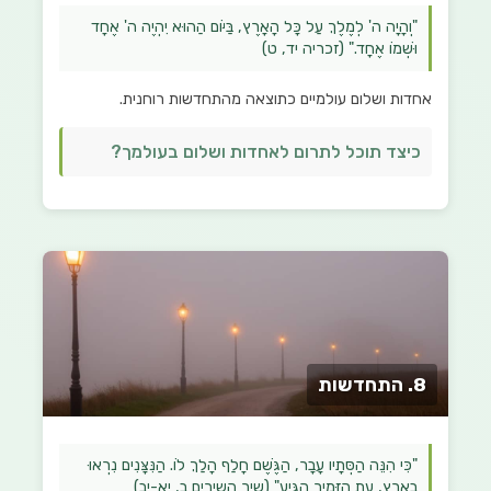
"וְהָיָה ה' לְמֶלֶךְ עַל כָּל הָאָרֶץ, בַּיּוֹם הַהוּא יִהְיֶה ה' אֶחָד
וּשְׁמוֹ אֶחָד." (זכריה יד, ט)
אחדות ושלום עולמיים כתוצאה מהתחדשות רוחנית.
כיצד תוכל לתרום לאחדות ושלום בעולמך?
8. התחדשות
"כִּי הִנֵּה הַסְּתָיו עָבָר, הַגֶּשֶׁם חָלַף הָלַךְ לוֹ. הַנִּצָּנִים נִרְאוּ
בָאָרֶץ, עֵת הַזָּמִיר הִגִּיעַ" (שיר השירים ב, יא-יב)