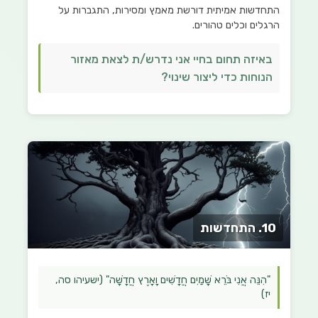
התחדשות אמיתית דורשת מאמץ ומסירות, התגברות על
הרגלים וכלים טהורים.
באיזה תחום בחיי אני נדרש/ת לצאת מאזור
הנוחות כדי ליצור שינוי?
10. התחדשות
"הִנֵּה אֲנִי בֹּרֵא שָׁמַיִם חֲדָשִׁים וָאָרֶץ חֲדָשָׁה" (ישעיהו סה,
יז)