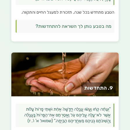
הטבע מתחדש בכל שנה, תזכורת למעגל החיים והתקווה.
מה בטבע נותן לך השראה להתחדשות?
9. התחדשות
"וְעַתָּ֗ה קְח֨וּ וַעֲשׂ֜וּ עֲגָלָ֤ה חֲדָשָׁה֙ אֶחָ֔ת וּשְׁתֵּ֤י פָרוֹת֙ עָל֔וֹת
אֲשֶׁ֛ר לֹא־עָלָ֥ה עֲלֵיהֶ֖ם עֹ֑ל וַאֲסַרְתֶּ֤ם אֶת־הַפָּרוֹת֙ בָּעֲגָלָ֔ה
וַהֲשֵׁיבֹתֶ֧ם בְּנֵיהֶ֛ם מֵאַחֲרֵיהֶ֖ם הַבָּֽיְתָה." (שמואל א' ו', ז)