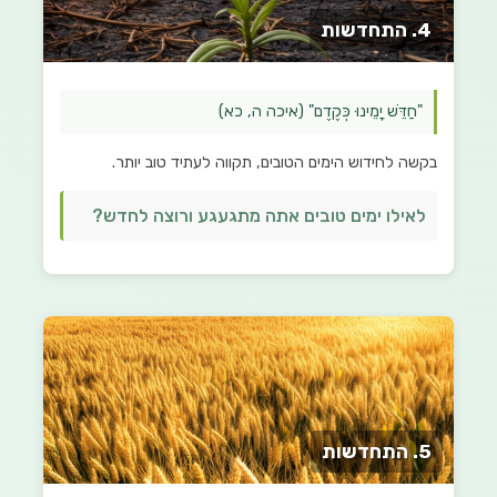
4. התחדשות
"חַדֵּשׁ יָמֵינוּ כְּקֶדֶם" (איכה ה, כא)
בקשה לחידוש הימים הטובים, תקווה לעתיד טוב יותר.
לאילו ימים טובים אתה מתגעגע ורוצה לחדש?
5. התחדשות