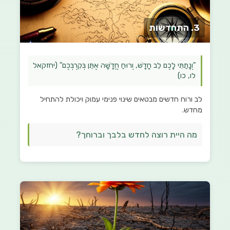
3. התחדשות
"וְנָתַתִּי לָכֶם לֵב חָדָשׁ, וְרוּחַ חֲדָשָׁה אֶתֵּן בְּקִרְבְּכֶם" (יחזקאל
לו, כו)
לב ורוח חדשים מבטאים שינוי פנימי עמוק ויכולת להתחיל
מחדש.
מה היית רוצה לחדש בלבך וברוחך?