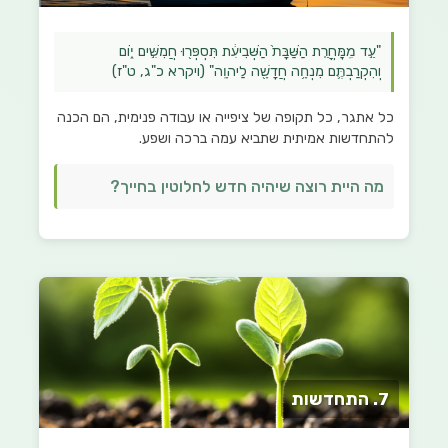
"עַ֣ד מִֽמׇּחֳרַ֤ת הַשַּׁבָּת֙ הַשְּׁבִיעִ֔ת תִּסְפְּר֖וּ חֲמִשִּׁ֣ים י֑וֹם
וְהִקְרַבְתֶּ֛ם מִנְחָ֥ה חֲדָשָׁ֖ה לַיהוָֽה" (ויקרא כ"ג, ט"ז)
כל אתגר, כל תקופה של ציפייה או עבודה פנימית, הם הכנה
להתחדשות אמיתית שתביא עמה ברכה ושפע.
מה היית רוצה שיהיה חדש לחלוטין בחייך?
7. התחדשות