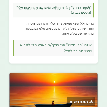
"וַיֹּ֗אמֶר קְחוּ־לִי֙ צְלֹחִ֣ית חֲדָשָׁ֔ה וְשִׂ֥ימוּ שָׁ֖ם מֶ֑לַח וַיִּקְח֖וּ אֵלָֽיו"
(מלכים ב ב, כ)
כדי לחולל שינוי אמיתי, צריך כלי חדש ותוכן מטהר.
התחדשות מתחילה לא רק במעשה, אלא גם בגישה
ובתודעה שמובילים אותו.
איזה "כלי חדש" אני צריך/ה לאמץ כדי להביא
שינוי מבורך לחיי?
6. התחדשות