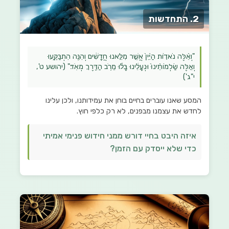
2. התחדשות
"וְאֵ֨לֶּה נֹאד֤וֹת הַיַּ֨יִן֙ אֲשֶׁ֣ר מִלֵּ֣אנוּ חֲדָשִׁ֔ים וְהִנֵּ֖ה הִתְבַּקָּ֑עוּ
וְאֵ֤לֶּה שַׂלְמוֹתֵ֨ינוּ֙ וּנְעָלֵ֔ינוּ בָּל֕וּ מֵרֹ֥ב הַדֶּ֖רֶךְ מְאֹֽד׃" (יהושע ט',
י"ג')
המסע שאנו עוברים בחיים בוחן את עמידותנו, ולכן עלינו
לחדש את עצמנו מבפנים, לא רק כלפי חוץ.
איזה היבט בחיי דורש ממני חידוש פנימי אמיתי
כדי שלא ייסדק עם הזמן?