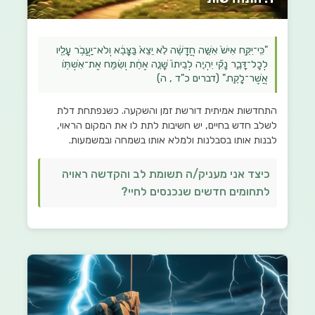
"כִּֽי־יִקַּ֥ח אִישׁ֙ אִשָּׁ֣ה חֲדָשָׁ֔ה לֹ֤א יֵצֵא֙ בַּצָּבָ֔א וְלֹא־יַעֲבֹ֥ר עָלָ֖יו
לְכׇל־דָּבָ֑ר נָקִ֞י יִהְיֶ֤ה לְבֵיתוֹ֙ שָׁנָ֣ה אֶחָ֔ת וְשִׂמַּ֖ח אֶת־אִשְׁתּ֥וֹ
אֲשֶׁר־לָקָֽח." (דברים כ"ד , ה)
התחדשות אמיתית דורשת זמן והשקעה. כשנפתחת דלת
לשלב חדש בחיים, יש חשיבות לתת לו את המקום הראוי,
לבנות אותו בסבלנות ולמלא אותו בשמחה ובמשמעות.
כיצד אני מעניק/ה תשומת לב והקדשה ראויה
לתחומים חדשים שנכנסים לחיי?