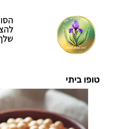
הסוד
להצ
שלך
טופו ביתי