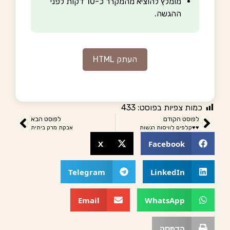
מומלץ להוציא מהמקרר כ-10 דקות לפני
ההגשה.
העתק HTML
כמות צפיות בפוסט:
433
לפוסט הקודם
לפוסט הבא
♥️♥️קלפים לוויסות רגשות
אבקת מרק ביתית
X
Facebook
Telegram
LinkedIn
Email
WhatsApp
הדפסה