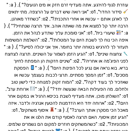
וף להירגע. אתה מעדיף זרם חזק או מים רגועים?" }, { a: "
סידור החדר", o1: "אני רואה שיש דברים על הרצפה. מתי יתאים
לך לארגן אותם – עכשיו או אחרי התכנית?", o2: "כשחדר מאורגן,
תר קל למצוא את מה שאתה אוהב. איך תרצה שנתחיל?" }, {
שיעורי בית", o1: "אני סומכת עליך שתדע לנהל את הזמן.
איפה הכי נוח לך לשבת היום על המטלות?", o2: "השלמת המשימות
 להרגיש בטוחה יותר בחומר. איך אני יכולה לסייע?" }, { a: "
צחצוח שיניים", o1: "הגיע הזמן לשמור על השיניים. תרצה לצחצח
לפני הפיג'מה או אחריה?", o2: "שיניים חזקות הן המפתח לחיוך
א נראה אם נגיע לכל הפינות היום!" }, { a: "
הפסקת
מסכים", o1: "זמן המסך מסתיים. תרצי לכבות בעצמך עכשיו או
שאזכיר לך בעוד דקה?", o2: "המוח זקוק למנוחה כדי לישון טוב
מה הפעילות הבאה שנעשה יחד?" }, { a: "
ארוחת ערב",
השולחן מוכן. אתה מעדיף לשבת בכיסא הרגיל או במקום אחר
היום?", o2: "ארוחה יחד היא הזדמנות להטעין אנרגיה ולדבר. איזה
 מסקרן אותך הערב?" }, { a: "
איסוף משחקים", o1:
מן איסוף. האם תרצה לאסוף קודם את הלגו או את
המכוניות?", o2: "כשהמשחקים חוזרים למקום הם נשמרים שלמים.