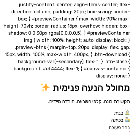
justify-content: center; align-items: center
direction: column; padding: 20px; box-sizing: 
box; } #previewContainer { max-width: 90%
height: 70vh; border-radius: 15px; overflow: hidde
shadow: 0 0 30px rgba(0,0,0,0.5); } #previewCon
img { width: 100%; height: auto; display: b
.preview-btns { margin-top: 20px; display: fle
15px; width: 100%; max-width: 400px; } .btn-down
background: var(–secondary); flex: 1; } .btn-
background: #ef4444; flex: 1; } #canvas-conta
display: 
לל הנעה פנימית
בונה. קלפי השראה. הורדה מיידית.
ה
לה: