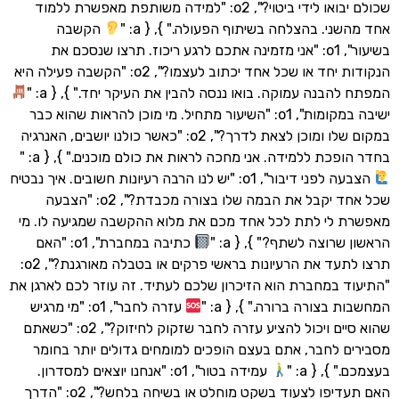
שכולם יבואו לידי ביטוי?", o2: "למידה משותפת מאפשרת ללמוד
י. בהצלחה בשיתוף הפעולה." }, { a: "
הקשבה
בשיעור", o1: "אני מזמינה אתכם לרגע ריכוז. תרצו שנסכם את
הנקודות יחד או שכל אחד יכתוב לעצמו?", o2: "הקשבה פעילה היא
בנה עמוקה. בואו ננסה להבין את העיקר יחד." }, { a: "
ישיבה במקומות", o1: "השיעור מתחיל. מי מוכן להראות שהוא כבר
במקום שלו ומוכן לצאת לדרך?", o2: "כאשר כולנו יושבים, האנרגיה
כת ללמידה. אני מחכה לראות את כולם מוכנים." }, { a: "
הצבעה לפני דיבור", o1: "יש לנו הרבה רעיונות חשובים. איך נבטיח
שכל אחד יקבל את הבמה שלו בצורה מכבדת?", o2: "הצבעה
 לי לתת לכל אחד מכם את מלוא ההקשבה שמגיעה לו. מי
רוצה לשתף?" }, { a: "
כתיבה במחברת", o1: "האם
תרצו לתעד את הרעיונות בראשי פרקים או בטבלה מאורגנת?", o2:
 במחברת הוא הזיכרון שלכם לעתיד. זה עוזר לכם לארגן את
בצורה ברורה." }, { a: "
עזרה לחבר", o1: "מי מרגיש
שהוא סיים ויכול להציע עזרה לחבר שזקוק לחיזוק?", o2: "כשאתם
 לחבר, אתם בעצם הופכים למומחים גדולים יותר בחומר
}, { a: "
עמידה בטור", o1: "אנחנו יוצאים למסדרון.
האם תעדיפו לצעוד בשקט מוחלט או בשיחה בלחש?", o2: "הדרך