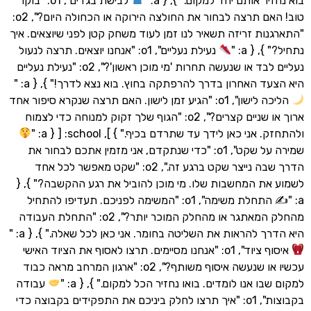
ר אותם יחד למקום." }, { a: "
לבישת בגדים", o1: "בוקר
טוב! האם תרצה לבחור את החולצה הירוקה או הכחולה היום?", o2:
ות זריזה תשאיר לנו זמן לעוד משחק קטן לפני שיוצאים. איך
 { a: "
נעילת נעליים", o1: "אנחנו יוצאים. תרצה לנעול
נעליים לבד או שנעשה תחרות 'מי מוכן ראשון'?", o2: "נעילת נעליים
ד האחרון בדרך להרפתקה בחוץ. בוא נצא לדרך!" }, { a: "
הליכה לישון", o1: "הגיע זמן לישון. האם תרצה שנקרא סיפור אחד
ארוך או שניים קצרים?", o2: "הגוף שלך זקוק למנוחה כדי לצמוח
ני כאן לידך עד שתרדם בכיף." } ], school: [ { a: "
שמירה על שקט", o1: "כדי שנתקדם, אני מזמין אתכם לבחור את
הדרך שבה נייצר שקט ברגע זה.", o2: "שקט מאפשר לכל אחד
ת המחשבות שלו. מי מוכן להוביל את רגע ההקשבה?" }, {
התחלת משימה", o1: "המשימה לפניכם. תעדיפו להתחיל
מהחלק המאתגר או מהחלק המוכר יותר?", o2: "התחלת העבודה
ך להראות את השליטה בחומר. אני כאן לכל שאלה." }, { a: "
איסוף ציוד", o1: "אנחנו מסיימים. תרצו לאסוף את הציוד האישי
עכשיו או שנעשה איסוף משותף?", o2: "ארגון המרחב מראה כבוד
ו אנו לומדים. בואו נחזיר הכל למקום." }, { a: "
עבודה
בקבוצות", o1: "איך תרצו לחלק ביניכם את התפקידים בקבוצה כדי