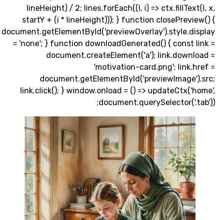
lineHeight) / 2; lines.forEach((l, i) => ctx.fillTe
startY + (i * lineHeight))); } function closePrev
document.getElementById('previewOverlay').style.d
= 'none'; } function downloadGenerated() { const
document.createElement('a'); link.down
'motivation-card.png'; link
document.getElementById('previewImage'
link.click(); } window.onload = () => updateCtx(
document.querySelector('.