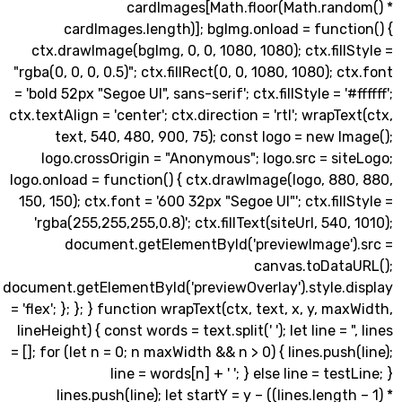
cardImages[Math.floor(Math.rand
cardImages.length)]; bgImg.onload = funct
ctx.drawImage(bgImg, 0, 0, 1080, 1080); ctx.fill
"rgba(0, 0, 0, 0.5)"; ctx.fillRect(0, 0, 1080, 1080); c
= 'bold 52px "Segoe UI", sans-serif'; ctx.fillStyle = '#f
ctx.textAlign = 'center'; ctx.direction = 'rtl'; wrapTe
text, 540, 480, 900, 75); const logo = new I
logo.crossOrigin = "Anonymous"; logo.src = si
logo.onload = function() { ctx.drawImage(logo, 88
150, 150); ctx.font = '600 32px "Segoe UI"'; ctx.fill
'rgba(255,255,255,0.8)'; ctx.fillText(siteUrl, 540,
document.getElementById('previewImage')
canvas.toData
document.getElementById('previewOverlay').style.d
= 'flex'; }; }; } function wrapText(ctx, text, x, y, ma
lineHeight) { const words = text.split(' '); let line = 
= []; for (let n = 0; n maxWidth && n > 0) { lines.push
line = words[n] + ' '; } else line = tes
lines.push(line); let startY = y – ((lines.length