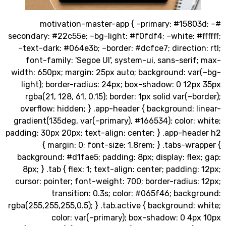
#motivation-master-app { –primary: #1580
secondary: #22c55e; –bg-light: #f0fdf4; –white: #
–text-dark: #064e3b; –border: #dcfce7; directio
font-family: 'Segoe UI', system-ui, sans-seri
width: 650px; margin: 25px auto; background: va
light); border-radius: 24px; box-shadow: 0 12
rgba(21, 128, 61, 0.15); border: 1px solid var(–b
overflow: hidden; } .app-header { background: 
gradient(135deg, var(–primary), #166534); color:
padding: 30px 20px; text-align: center; } .app-he
{ margin: 0; font-size: 1.8rem; } .tabs-wr
background: #d1fae5; padding: 8px; display: fle
8px; } .tab { flex: 1; text-align: center; padding
cursor: pointer; font-weight: 700; border-radius
transition: 0.3s; color: #065f46; back
rgba(255,255,255,0.5); } .tab.active { background:
color: var(–primary); box-shadow: 0 4