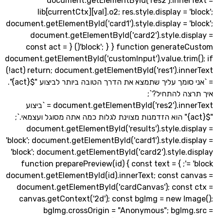
document.getElementById('res2').inner
lib[currentCtx][val].o2; res.style.display = '
document.getElementById('card1').style.display = '
document.getElementById('card2').style.dis
'block'; } } function generateCustom() { const act =
document.getElementById('customInput').value.trim
(!act) return; document.getElementById('res1').in
= `אני סומך עליך שתמצא את הדרך הטובה ביותר לביצוע "${act}".
ה להתחיל?`;
document.getElementById('res2').innerText = `ביצוע
"${act}" הוא הזדמנות מצוינת לגלות כמה אתה מסוגל ועצמאי.`;
document.getElementById('results').style.dis
'block'; document.getElementById('card1').style.di
'block'; document.getElementById('card2').style.
= 'block'; } function preparePreview(id) { const text =
document.getElementById(id).innerText; const ca
document.getElementById('cardCanvas'); const
canvas.getContext('2d'); const bgImg = new Im
bgImg.crossOrigin = "Anonymous"; bgImg