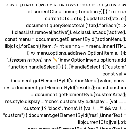
 נעים בבית הספר מייצגת את הכיתה שלנו. בואו נלך בצורה
מכובדת." } ] }; let currentCtx = 'home'; function
updateCtx(ctx, el) { currentCtx = ctx;
document.querySelectorAll('.tab').forEa
t.classList.remove('active')); el.classList.add('ac
const menu = document.getElementById('actionM
menu.innerHTML = '– בחר פעולה –'; lib[ctx].forEach((item,
i) => menu.options.add(new Option(item.a
menu.options.add(ne
אחר (הקלדה חופשית)…",
"custom")); handleSelect(); } function handleSelect() {
cons
document.getElementById('actionMenu').value;
res = document.getElementById('results'); const 
= document.getElementById('customA
res.style.display = 'none'; custom.style.display = (
'custom') ? 'block' : 'none'; if (val !== "" &&
"custom") { document.getElementById('res1').inner
lib[currentCtx][v