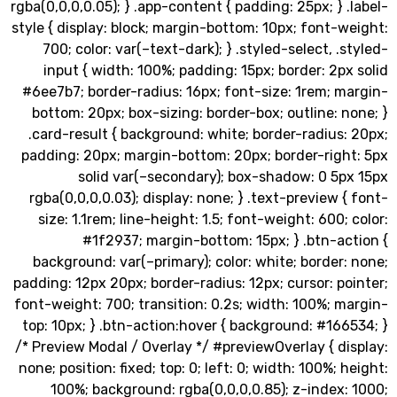
rgba(0,0,0,0.05); } .app-content { padding: 25px; } 
style { display: block; margin-bottom: 10px; font-
700; color: var(–text-dark); } .styled-select, .
input { width: 100%; padding: 15px; border: 2p
#6ee7b7; border-radius: 16px; font-size: 1rem; 
bottom: 20px; box-sizing: border-box; outline: 
.card-result { background: white; border-radius
padding: 20px; margin-bottom: 20px; border-righ
solid var(–secondary); box-shadow: 0 5p
rgba(0,0,0,0.03); display: none; } .text-preview 
size: 1.1rem; line-height: 1.5; font-weight: 600;
#1f2937; margin-bottom: 15px; } .btn-ac
background: var(–primary); color: white; border
padding: 12px 20px; border-radius: 12px; cursor: p
font-weight: 700; transition: 0.2s; width: 100%; 
top: 10px; } .btn-action:hover { background: #16
/* Preview Modal / Overlay */ #previewOverlay { d
none; position: fixed; top: 0; left: 0; width: 100%; 
100%; background: rgba(0,0,0,0.85); z-index