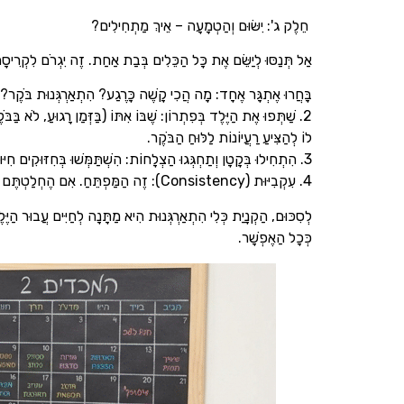
חֵלֶק ג': יִשּׂוּם וְהַטְמָעָה – אֵיךְ מַתְחִילִים?
אַל תְּנַסּוּ לְיַשֵּׂם אֶת כָּל הַכֵּלִים בְּבַת אַחַת. זֶה יִגְרֹם לִקְרִיסָ
בָּחֲרוּ אֶתְגָּר אֶחָד: מָה הֲכִי קָשֶׁה כָּרֶגַע? הִתְאַרְגְּנוּת בֹּקֶר? 
2. שַׁתְּפוּ אֶת הַיֶּלֶד בְּפִתְרוֹן: שֶׁבּוֹ אִתּוֹ (בַּזְּמַן רָגוּעַ, לֹא 
לוֹ לְהַצִּיעַ רַעֲיוֹנוֹת לַלּוּחַ הַבֹּקֶר.
3. הִתְחִילוּ בְּקָטָן וְתַחְגְּגוּ הַצְלָחוֹת: הִשְׁתַּמְּשׁוּ בְּחִזּוּקִים חִיּוּבִיִּים. שִׁבְחוֹ אֶת הַמַּאֲמָץ ("רָאִיתִי אֵיךְ הֲכָנַת אֶת הַתִּיק לְבַד אֶתְמוֹל בָּעֶרֶב, זֶה מְאוֹד עֵזֶר לָנוּ הַבֹּקֶר").
4. עִקְבִיּוּת (Consistency): זֶה הַמַּפְתֵּחַ. אִם הֶחְלַטְתֶּם עַל "תַּחֲנַת עֲגִינָה", הַקְפִּידוּ עַל כָּךְ כָּל יוֹם בְּמֶשֶׁךְ שְׁבוּעַיִם עַד שֶׁזֶּה הוֹפֵךְ לְהֶרְגֵּל.
לְסִכּוּם, הַקְנָיַת כְּלִי הִתְאַרְגְּנוּת הִיא מַתָּנָה לְחַיִּים עֲבוּר הַיֶּלֶ
כְּכָל הַאֶפְשָׁר.