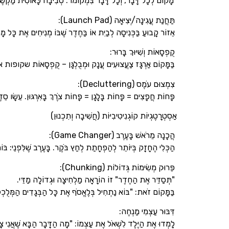
"מָקוֹם לְכָל דָּבָר, וְכָל דָּבָר בִּמְקוֹמוֹ". סְבִיבָה כָּאוֹטִית מַקְשֶׁה
תַּחֲנַת עֲגִינָה/יְצִיאָה (Launch Pad):
אֵזוֹר קָבוּעַ בַּכְּנִיסָה לְבַיִת אוֹ בַּחֶדֶר שֶׁבּוֹ מְנִיחִים אֶת כָּל מָה
קֻפְסָאוֹת וְשִׁיּוּךְ בָּרוּר:
בַּמָּקוֹם אַרְגָּז צַעֲצוּעִים עֲנָק וּמְבֻלְגָּן – קֻפְסָאוֹת שקופות אוֹ
צִמְצוּם עֹמֶס (Decluttering):
פָּחוֹת חֲפָצִים = פָּחוֹת בָּלָגָן = פָּחוֹת צֹרֶךְ בָּאִרְגּוּן. עֵשָׂו סֵדֶר
אַסְטְרָטֶגְיוֹת קוֹגְנִיטִיבִיּוֹת (חֲשִׁיבָה וְתִכְנוּן)
הֲכָנָה מֵרֹאשׁ בָּעֶרֶב (Game Changer):
הַכְּלִי הֶחָזָק בְּיוֹתֵר לְהַפְחָתַת לְחַץ בֹּקֶר. בָּעֶרֶב שֶׁלִּפְנֵי: בּוֹ
פֵּרוּק מְשִׂימוֹת גְּדוֹלוֹת (Chunking):
"תְּסַדֵּר אֶת הַחֶדֶר" זוֹ הוֹרָאָה מַלְחִיצָה וּגְדוֹלָה מַדֵּי.
בַּמָּקוֹם זֹאת: "בּוֹא נַתְחִיל בְּלֶאֱסֹף אֶת כָּל הַבְּגָדִים הַמְּלֻכְלָ
דִּבּוּר עַצְמִי מַנְחֶה:
לָמְדוּ אֶת הַיֶּלֶד לִשְׁאֹל אֶת עַצְמוֹ: "מָה הַדָּבָר הַבָּא שֶׁאֲנִי צָ