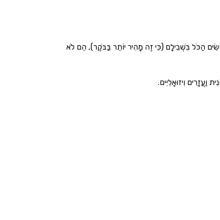
ִׂים הַכֹּל בִּשְׁבִילָם (כִּי זֶה מָהִיר יוֹתֵר בַּבֹּקֶר), הֵם לֹא