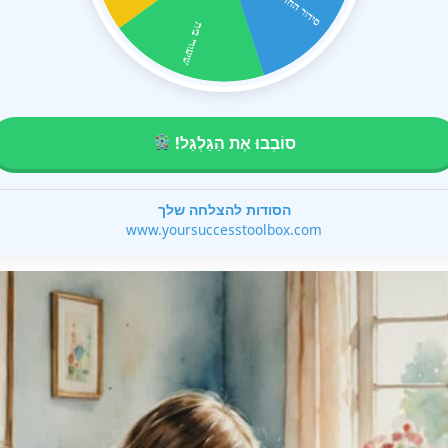
סוֹבְבוּ אֶת הַגַּלְגַּל!
הסודות להצלחה שלך
www.yoursuccesstoolbox.com