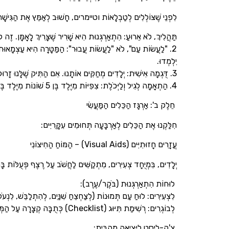
לִפְנֵי שֶׁצּוֹלְלִים לְטַבְלָאוֹת וטיימרים, חָשׁוּב לְאַמֵּץ אֶת הַגִּישָׁה 
תַּהֲלִיךְ, לֹא אֵרוּעַ: הִתְאַרְגְּנוּת הִיא שָׁרִיר שֶׁצָּרִיךְ לָאָמָּן. זֶה לוֹ
2. "לַעֲשׂוֹת עַם", לֹא "לַעֲשׂוֹת עֲבוּר": הַמַּטָּרָה הִיא עַצְמָאוּת. ב
יִלְמְדוּ.
3. דֻּגְמָה אִישִׁית: יְלָדִים מְחַקִּים אוֹתָנוּ. אִם הַתִּיק שֶׁלָּנוּ זָרוּק בַּכְּנִיסָה וַאֲנַחְנוּ תָּמִיד מֵאֲחֵרִים, קָשֶׁה לִצְפּוֹת מֵהֶם לְהִתְנַהֲגוּת שׁוֹנֶה.
4. הַתְאָמָה לְגִיל וְלַיְּכֹלֶת: צִפִּיּוֹת מִיֶּלֶד בֶּן 5 שׁוֹנוֹת מִיֶּלֶד בֶּן 12. כְּמוֹ כֵּן, יְלָדִים עַם הַפְּרָעוֹת קֶשֶׁב (ADHD) זְקוּקִים לְיוֹתֵר תְּמִיכָה חִיצוֹנִית וַעֲזָרִים וִיזוּאָלִיִּים.
חֵלֶק ב': אַרְגָּז הַכֵּלִים הַמַּעֲשִׂי
חִלַּקְנוּ אֶת הַכֵּלִים לְאַרְבָּעָה תְּחוּמִים עִקָּרִיִּים:
עֲזָרִים חָזוּתִיִּים (Visual Aids) – הַמּוֹחַ הַחִיצוֹנִי
יְלָדִים, בִּמְיֻחָד צְעִירִים, מִתְקַשִּׁים לַחֲשֹׁב עַל רֶצֶף פְּעֻלּוֹת בּ
לוּחוֹת הִתְאַרְגְּנוּת (בֹּקֶר/עֶרֶב):
לִצְעִירִים: לוּחַ עַם תְּמוּנוֹת (לְצַחְצֵחַ שִׁנַּיִם, לְהִתְלַבֵּשׁ, לִנְעֹל
לְבוֹגְרִים: רְשִׁימַת תִּיּוּג (Checklist) כְּתֻבָּה קְצָרָה עַל הַמְּקָרֵר אוֹ עַל דֶּלֶת הַחֶדֶר.
צֵ'ק-לַיְסְט לַיְּצִיאָה מֵהַבַּיִת: