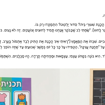
ה.
הֲכָנַת שִׁעוּרֵי בֵּית? סִדּוּר יַלְקוּט? הִתְמַקְּדוּ רַק בּוֹ.
בַּבֹּקֶר לָחוּץ). "שַׂמְתִּי לֵב שֶׁבַּבֹּקֶר אֲנַחְנוּ תָּמִיד לְחוּצִים וְצוֹעֲקִים. זֶה לֹא נָעִים. 
ד. הִיא בּוֹנֶה בִּטָּחוֹן עַצְמִי, עַצְמָאוּת וּמַפְחִיתָה חֲרָדָה. הָיוּ סַבְלָנִיִּים, הִשְׁתַּמְּשׁוּ ב