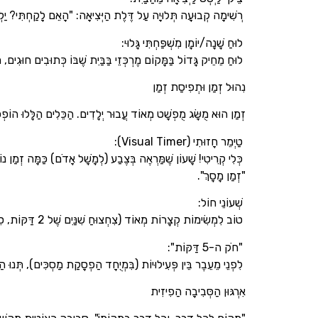
רְשִׁימָה קְבוּעָה תְּלוּיָה עַל דֶּלֶת הַיְּצִיאָה: "הָאֵם לָקַחְתִּי? יַלְקו
לוּחַ שָׁנָה/יוֹמָן מִשְׁפַּחְתִּי גָּלוּי:
לוּחַ מֵחֵיק גָּדוֹל בַּמָּקוֹם מֶרְכְּזֵי בַּבַּיִת שֶׁבּוֹ כְּתוּבִים חוּגִים
נִהוּל זְמַן וּתְפִיסַת זְמַן
זְמַן הוּא מֻשָּׂג מֻפְשָׁט מְאוֹד עֲבוּר יְלָדִים. הַכֵּלִים הַלָּלוּ הוֹפְכ
טַיְמֵר חָזוּתִי (Visual Timer):
"זְמַן מָסָךְ".
שְׁעוֹנֵי חוֹל:
טוֹב לִמְשִׂימוֹת קְצָרוֹת מְאוֹד (צִחְצוּחַ שִׁנַּיִם שֶׁל 2 דַּקּוֹת, סִדּוּר מָהִיר שֶׁל צַעֲצוּעִים).
"חֹק ה-5 דַּקּוֹת":
לִפְנֵי מֵעֵבֶר בֵּין פְּעִילוּיוֹת (בִּמְיֻחָד הַפְסָקַת מַסְכִּים), תְּנוּ הַתְרָאָה: "עוֹד 5 דַּקּוֹת מְסַיְּמִים".
אִרְגּוּן הַסְּבִיבָה הַפִיזִית