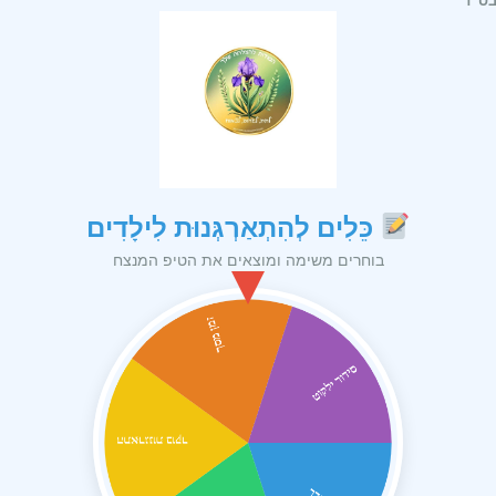
כֵּלִים לְהִתְאַרְגְּנוּת לִילָדִים
בוחרים משימה ומוצאים את הטיפ המנצח