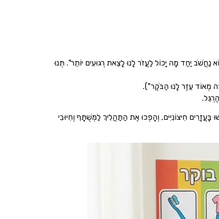
בּוֹא נַחֲשֹׁב יַחַד מָה יָכוֹל לַעֲזֹר לָנוּ לָצֵאת רְגוּעִים יוֹתֵר". תְּנוּ
ָּעֲזָרִים חִיצוֹנִיִּים, וְהָפְכוּ אֶת הַתַּהֲלִיךְ לַמְּשֻׁתָּף וְחִיּוּבִי