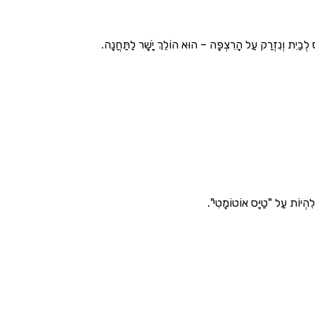
ַס לְבַיִת וְנִזְרַק עַל הָרִצְפָּה – הוּא הוֹלֵךְ יָשָׁר לַתַּחֲנָה.
לִהְיוֹת עַל "טַיָּס אוֹטוֹמָטִי".