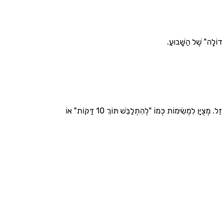
דוֹלָה" שֶׁל הַשָּׁבוּעַ.
כְּלִי קְרִיטִי! שָׁעוֹן שֶׁמַּרְאֶה בְּצֶבַע (לְמָשָׁל אָדֹם) כַּמָּה זְמַן נוֹתַר, וְהַצֶּבַע נֶעֱלַם כְּכָל שֶׁהַזְּמַן עוֹבֵר. זֶה עוֹזֵר לָהֶם "לִרְאוֹת" אֶת הַזְּמַן שֶׁאוֹזֵל. מְצֻיָּן לִמְשִׂימוֹת כְּמוֹ "לְהִתְלַבֵּשׁ תּוֹךְ 10 דַּקּוֹת" אוֹ