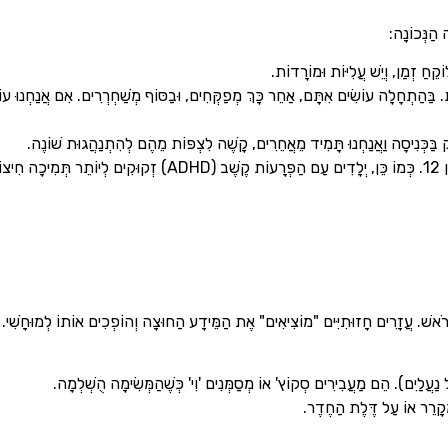
הַנְּכוֹנָה:
קֵחַ זְמַן, וְיֵשׁ עֲלִיּוֹת וּמוֹרָדוֹת.
ַּהַתְחָלָה עוֹשִׂים אִתָּם, אַחֵר כָּךְ מְפַקְּחִים, וּבַסּוֹף מְשַׁחְרְרִים. אִם אֲנַחְנוּ עוֹש
ָרֹאשׁ. עֲזָרִים חָזוּתִיִּים "מוֹצִיאִים" אֶת הַמֵּידָע הַחוּצָה וְהוֹפְכִים אוֹתוֹ לְמוּחָשִׁי.
 נַעֲלַיִם). הֵם מַעֲבִירִים סְקוֹץ' אוֹ מְסַמְּנִים 'וִי' כְּשֶׁהַמְּשִׂימָה הֻשְׁלְמָה.