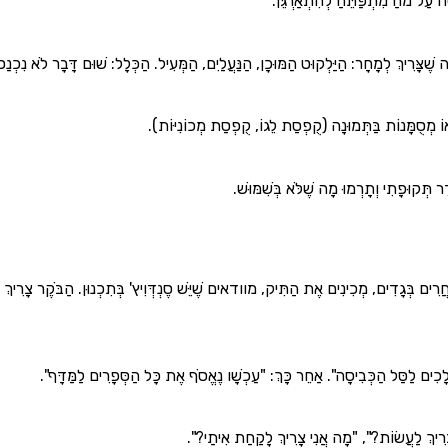
 עַל מֹחַ מִתְפַּתֵּחַ לְהִתְאַרְגֵּן.
 שֶׁצָּרִיךְ לְמָחָר: הַיַּלְקוּט הַמּוּכָן, הַנַּעֲלַיִם, הַמְּעִיל. הַכְּלָל: שׁוּם דָּבָר לֹא נִכְנ
 מְסֻמָּנוֹת בַּתְּמוּנָה (קֻפְסַת לֵגוֹ, קֻפְסַת מְכוֹנִיּוֹת).
 תְּקוּפָתִי וְתָרְמוּ מָה שֶׁלֹּא בְּשִׁמּוּשׁ.
חֲרִים בְּגָדִים, מְכִינִים אֶת הַתִּיק, מוודאים שֶׁיֵּשׁ סֶנְדְּוִיץ' בְּתִכְנוּן. הַבֹּקֶר צָרִיךְ 
כִים לַסַּל הַכְּבִיסָה". אַחֵר כָּךְ: "עַכְשָׁו נֶאֱסֹף אֶת כָּל הַסְּפָרִים לַמַּדָּף".
רִיךְ לַעֲשׂוֹת?", "מָה אֲנִי צָרִיךְ לָקַחַת אִיתַי?".