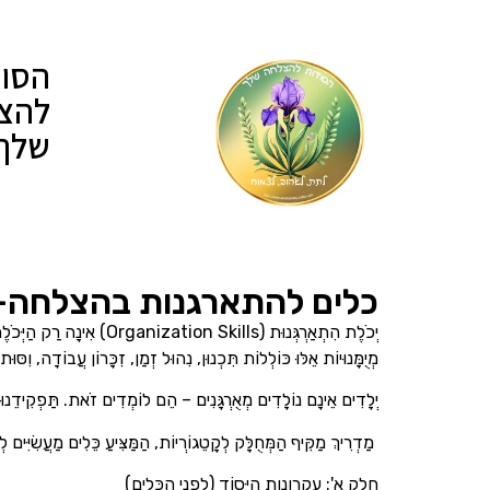
הסוד
להצ
שלך
כלים להתארגנות בהצלחה-ל
מְיֻמָּנוּיוֹת אֵלּוּ כּוֹלְלוֹת תִּכְנוּן, נִהוּל זְמַן, זִכָּרוֹן עֲבוֹדָה, וִסּוּ
יְלָדִים אֵינָם נוֹלָדִים מְאֻרְגָּנִים – הֵם לוֹמְדִים זֹאת. תַּפְקִידֵנוּ כּ
מַדְרִיךְ מַקִּיף הַמְּחֻלָּק לְקָטֵגוֹרְיוֹת, הַמַּצִּיעַ כֵּלִים מַעֲשִׂיִּים ל
חֵלֶק א': עקרונות הַיְּסוֹד (לִפְנֵי הַכֵּלִים)