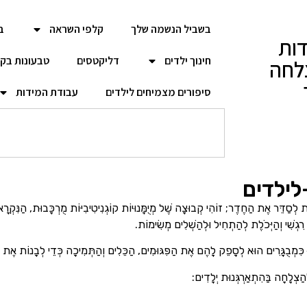
בשביל הנשמה שלך
קלפי השראה
ב
ות
חינוך ילדים
דליקטסים
טבעונות בק
לחה
סיפורים מצמיחים לילדים
עבודת המידות
ילדים
ת רִגְשִׁי וְהַיְּכֹלֶת לְהַתְחִיל וּלְהַשְׁלִים מְשִׂימוֹת.
ִמְבֻגָּרִים הוּא לְסָפֵק לָהֶם אֶת הַפִּגּוּמִים, הַכֵּלִים וְהַתְּמִיכָה כְּדֵי לְבָנוֹת אֶת הַמְּי
ְהַצְלָחָה בַּהִתְאַרְגְּנוּת יְלָדִים: