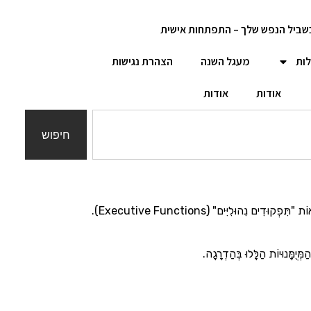
שביל הנפש שלך – התפתחות אישית
לות
מעגל השנה
הצהרת נגישות
אודות
אודות
חיפוש
יְכֹלֶת הִתְאַרְגְּנוּת (Organization Skills) אִינָה רַק הַיְּכֹלֶת לְסַדֵּר אֶת הַחֶדֶר; זוֹהִי קְבוּצָה שֶׁל מְיֻמָּנוּיוֹת קוֹגְנִיטִיבִיּוֹת מֻרְכָּבוּת, הַנִּקְרָאוֹת "תִּפְקוּדִים נִהוּלִיִּים" (Executive Functions).
ֻמָּנוּיוֹת הַלָּלוּ בְּהַדְרָגָה.