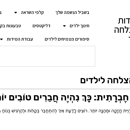
בשביל הנשמה שלך
קלפי השראה
ב
ות
חינוך ילדים
דליקטסים
טבעונות בק
לחה
סיפורים מצמיחים לילדים
עבודת המידות
צלחה לילדים
חֶבְרָתִית: כָּךְ נִהְיֶה חֲבֵרִים טוֹבִים יוֹ
ֵית חֲזָקָה וּמְהַנָּה יוֹתֵר. רוֹצִים לָדַעַת אֵיךְ לְהִתְחַבֵּר בְּקַלּוּת וּלְהַרְגִּישׁ בְּנוֹחַ בּ