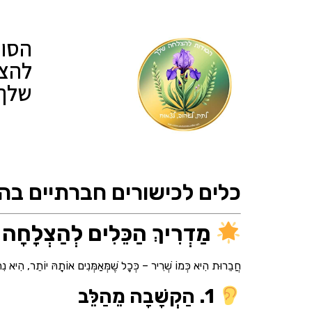
הסוד
להצ
שלך
כלים לכישורים חברתיים בה
מַדְרִיךְ הַכֵּלִים לְהַצְלָחָה 
חֲבֵרוּת הִיא כְּמוֹ שְׁרִיר – כְּכָל שֶׁמְּאַמְּנִים אוֹתָהּ יוֹתֵר, הִיא נִהְי
1. הַקְשָׁבָה מֵהַלֵּב