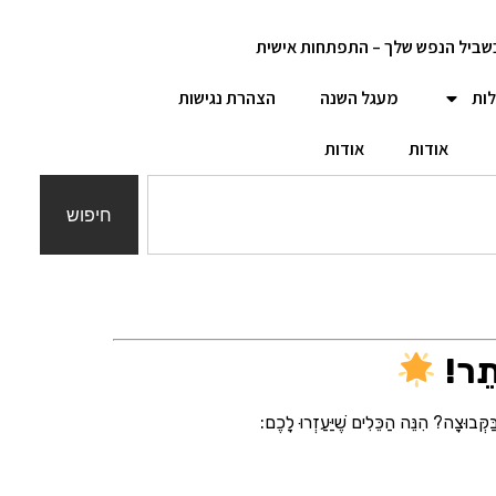
שביל הנפש שלך – התפתחות אישית
לות
מעגל השנה
הצהרת נגישות
אודות
אודות
חיפוש
תֵר!
ַקְּבוּצָה? הִנֵּה הַכֵּלִים שֶׁיַּעַזְרוּ לָכֶם: