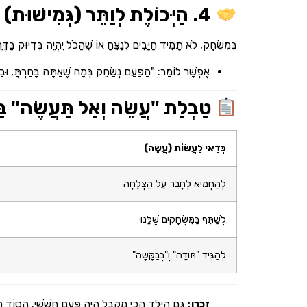
4. הַיְּכוֹלֶת לְוַתֵּר (גְּמִישׁוּת)
בְּמִשְׂחָק, לֹא תָּמִיד חַיָּבִים לְנַצֵּחַ אוֹ שֶׁהַכֹּל יִהְיֶה בְּדִיּוּק בַּדֶּרֶך
אֶפְשָׁר לוֹמַר: "הַפַּעַם נְשַׂחֵק בְּמָה שֶׁאַתָּה בָּחַרְתָּ, וּבַ
טַבְלַת "עֲשֵׂה וְאַל תַּעֲשֶׂה" בּ
כְּדַאי לַעֲשׂוֹת (עֲשֵׂה)
לְהַחְמִיא לְחָבֵר עַל הַצְלָחָה
לְשַׁתֵּף בַּמִּשְׂחָקִים שֶׁלָּנוּ
לְהַגִּיד "תּוֹדָה" וְ"בְבַקָּשָׁה"
זִכְרוּ:
גַּם הַיֶּלֶד הֲכִי מְקֻבָּל הָיָה פַּעַם חֲשָׁשִׁי. הַסּוֹד 