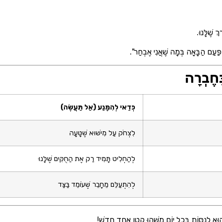
ְ שֶׁלָּנוּ.
פַּעַם הַבָּאָה בְּמָה שֶׁאֲנִי אֶבְחַר".
ַחֶבְרָה
כְּדַאי לְהִמָּנַע (אַל תַּעֲשֶׂה)
לִצְחֹק עַל מִישׁוּא שֶׁטָּעָה
לְהַחְלִיט תָּמִיד רַק אֶת הַחֻקִּים שֶׁלָּנוּ
לְהִתְעַלֵּם מֵחָבֵר שֶׁעוֹמֵד בַּצַּד
הוּא לְנַסּוֹת בְּכָל יוֹם מַשֶּׁהוּ קָטָן אֶחָד חָדָשׁ!