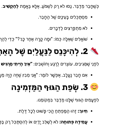
כְּשֶׁחָבֵר מְדַבֵּר, נַסּוּ לֹא רַק לִשְׁמֹעַ, אֶלָּא בֶּאֱמֶת
לְהַקְשִׁיב
.
מִסְתַּכְּלִים בָּעֵינַיִם שֶׁל הַחָבֵר.
לֹא מִתְפָּרְצִים לַדְּבָרִים.
שׁוֹאֲלִים שְׁאֵלָה כְּמוֹ: "וּמָה קָרָה אַחַר כָּךְ?" כְּדֵי לְהַר
2. לְהִיכָּנֵס לַנַּעֲלַיִם שֶׁל הָאַחֵר (אֶמְפַּתְיָה)
לִפְנֵי שֶׁמֵּגִיבִים, עוֹצְרִים לְרֶגַע וְחוֹשְׁבִים:
"אֵיךְ הָיִיתִי מַרְגִּישׁ
אִם חָבֵר נֶעֱלָב, אֶפְשָׁר לוֹמַר: "אֲנִי מֵבִין שֶׁזֶּה הָיָה מֵעָ
3. שְׂפַת הַגּוּף הַמַּזְמִינָה
לִפְעָמִים הַגּוּף שֶׁלָּנוּ מְדַבֵּר בִּמְקוֹמֵנוּ.
חִיּוּךְ:
זֶהוּ הַמַּפְתֵּחַ הֲכִי פָּשׁוּט לְכָל דֶּלֶת.
עֲמִידָה פְּתוּחָה:
לֹא לְשַׁלֵּב יָדַיִם אוֹ לְהִסְתַּכֵּל רַק בַּטּ