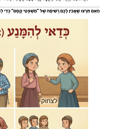
הַאִם תִּרְצוּ שֶׁאֲכִין לָכֶם רְשִׁימָה שֶׁל "מִשְׁפְּטֵי קֶסֶם" כְּדֵי