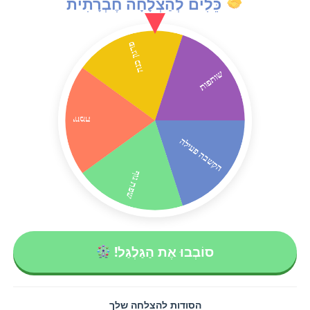
כֵּלִים לְהַצְלָחָה חֶבְרָתִית
סוֹבְבוּ אֶת הַגַּלְגַּל!
הסודות להצלחה שלך