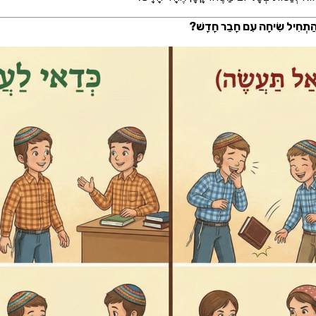
 לְהַתְחִיל שִׂיחָה עִם חָבֵר חָדָשׁ?