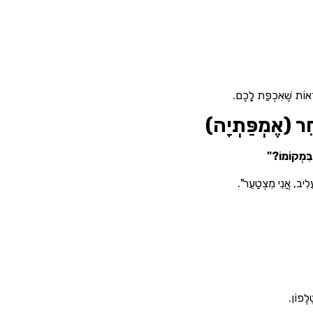
ְאוֹת שֶׁאִכְפַּת לָכֶם.
 בִּמְקוֹמוֹ?"
לִיב, אֲנִי מִצְטַעֵר".
ֶלֶפוֹן.