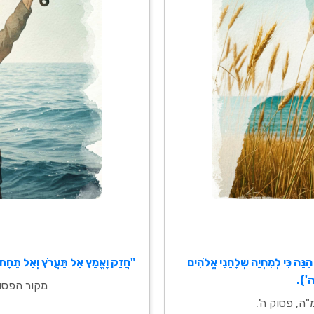
הֵנָּה כִּי לְמִחְיָה שְׁלָחַנִי אֱלֹהִים
"חֲזַק וֶאֱמָץ אַל תַּעֲרֹץ וְאַל תֵּחָת 
').
מקור הפסוק
ה, פסוק ה'.