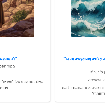
ִם אֱלֹהִים וְעִם אֲנָשִׁים וַתּוּכָל"
"לֵךְ אֶת עַמִּי
מקור הפסוק
ל"ב, כ"ט.
יע השמימה.
שאלת מודעות: אילו "מצרים" 
 וחיצוניים אתה מתמודד? מה
אחרים
וזהותך?