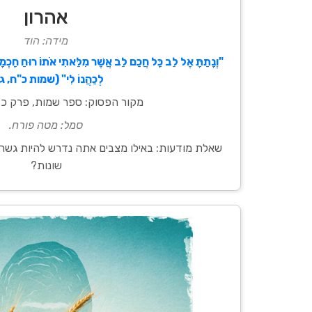
אהרון
מידה: הוד
"וְנָתַתָּ אֶל לֵב כָּל חֲכַם לֵב אֲשֶׁר מִלֵּאתִי אֹתוֹ רוּחַ חָכְמָה 
לְכַהֲנוֹ לִי" (שמות כ"ח, ג
מקור הפסוק: ספר שמות, פרק כ"ח
סמל: מטה פורח.
שאלת מודעות: באילו מצבים אתה נדרש להיות גשר ו
שונות?