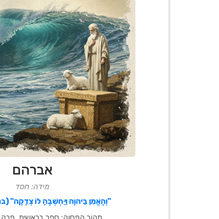
אברהם
מידה: חסד
"וְהֶאֱמִן בַּיהוָה וַיַּחְשְׁבֶהָ לּוֹ צְדָקָה
מקור הפסוק: ספר בראשית, פרק ט"