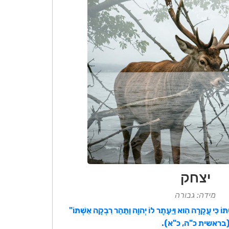
יצחק
מידה: גבורה
תּוֹ כִּי עֲקָרָה הִוא וַיֵּעָתֶר לוֹ יְהוָה וַתַּהַר רִבְקָה אִשְׁתּוֹ"
בראשית כ"ה, כ"א).