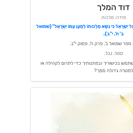
דוד המלך
מידה: מלכות
ְ עַל יִשְׂרָאֵל כִּי נִשָּׂא מַלְכוּתוֹ לְמַעַן עַמּוֹ יִשְׂרָאֵל" (שמואל
ב' ה', י"ב).
ספר שמואל ב', פרק ה', פסוק י"ב.
סמל: נבל.
מש בכישוריך ובמתנותיך כדי לתרום לקהילה או
למטרה גדולה ממך?