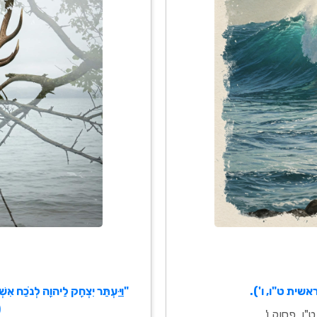
" (בראשית ט"ו, ו').
"וַיַּעְתַּר יִצְחָק לַיהוָה לְנֹכַח אִשְׁ
(
ו, פסוק ו'.