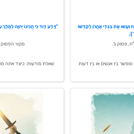
וְעָשׂוּ אֶת בִּגְדֵי אַהֲרֹן לְקַדְּשׁוֹ
"וַיֵּדַע דָּוִד כִּי הֱכִינוֹ יְהוָה לְמֶלֶך
').
, פסוק ג'.
מקור הפסוק: 
מפשר בין אנשים או בין דעות
שאלת מודעות: כיצד אתה משת