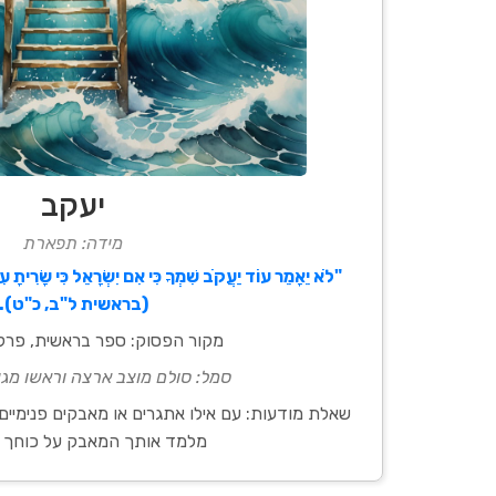
יעקב
מידה: תפארת
"לֹא יֵאָמֵר עוֹד יַעֲקֹב שִׁמְךָ כִּי אִם יִשְׂרָאֵל כִּי שָׂרִיתָ ע
(בראשית ל"ב, כ"ט).
מקור הפסוק: ספר בראשית, פרק 
סמל: סולם מוצב ארצה וראשו מג
שאלת מודעות: עם אילו אתגרים או מאבקים פנימיים
מלמד אותך המאבק על כוחך 