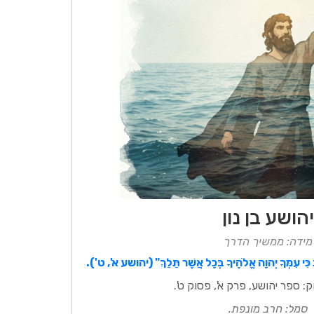
יהושע בן נון
מידה: ממשיך הדרך
כִּי עִמְּךָ יְהוָה אֱלֹהֶיךָ בְּכָל אֲשֶׁר תֵּלֵךְ" (יהושע א', ט').
: ספר יהושע, פרק א', פסוק ט'.
סמל: חרב מונפת.