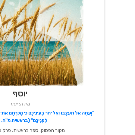
יוסף
מידה: יסוד
"וְעַתָּה אַל תֵּעָצְבוּ וְאַל יִחַר בְּעֵינֵיכֶם כִּי מְכַרְתֶּם אֹתִי 
לִפְנֵיכֶם" (בראשית מ"ה, ה
מקור הפסוק: ספר בראשית, פרק מ"