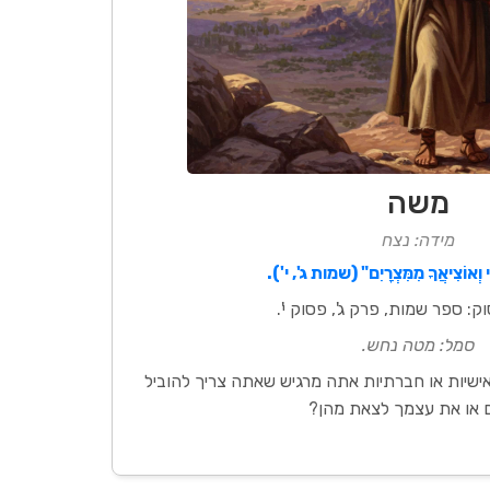
משה
מידה: נצח
 וְאוֹצִיאֲךָ מִמִּצְרָיִם" (שמות ג', י').
: ספר שמות, פרק ג', פסוק י'.
סמל: מטה נחש.
אישיות או חברתיות אתה מרגיש שאתה צריך להוביל
 או את עצמך לצאת מהן?