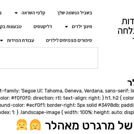
בשביל הנשמה שלך
קלפי השראה
ב
ות
חינוך ילדים
דליקטסים
טבעונות בק
לחה
סיפורים מצמיחים לילדים
עבודת המידות
ר
t-family: 'Segoe UI', Tahoma, Geneva, Verdana, sans-serif; l
or: #f0f0f0; direction: rtl; text-align: right; } h1, h2 { co
ound-color: #ecf0f1; border-right: 5px solid #3498db; padd
index: 1; } .landscape-image { width: 100%; height: auto; disp
 של מרגרט מאהלר