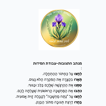
מנתב התגובות-עבודת המידות
:
לַחֲצוּ
עַל כַּפְתּוֹר הַהַתְחָלָה.
תָּאֲרוּ
בִּקְצָרָה אֶת הַמִּקְרֶה הַלֹּא נָעִים.
סַמְּנוּ
אֶת הַהַרְגָּשָׁה שֶׁלָּכֶם בַּלֵּב וּבַגּוּף.
כִּתְבוּ
אֶת הַמַּחְשָׁבָה הָרִאשׁוֹנִית שֶׁעָלְתָה לָכֶם.
לַחֲצוּ
עַל "נַתַּח מַחְשָׁבָה" לְקַבָּלַת זָוִית אֱמוּנִית.
בַּחֲרוּ
דַּרְגַּת תְּגוּבָה מִתּוֹךְ הַבַּנְק.