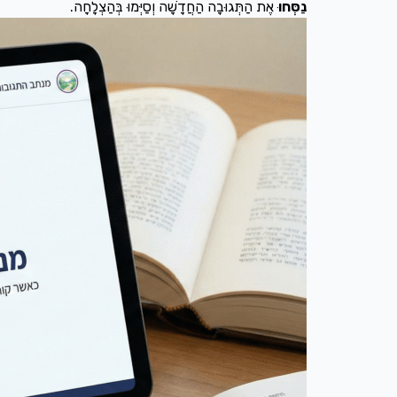
נַסְּחוּ
אֶת הַתְּגוּבָה הַחֲדָשָׁה וְסַיְּמוּ בְּהַצְלָחָה.