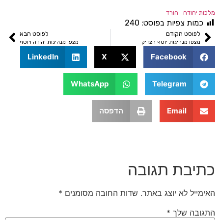
ודה
הורד
ת צפיות בפוסט:
240
סט הקודם
לפוסט הבא
 מנהיגות יוסף הצדיק
מצפן מנהיגות יהודה ויוסף
LinkedIn
X
Facebook
WhatsApp
Telegram
Email
הדפסה
בת תגובה
 לא יוצג באתר.
שדות החובה מסומנים
*
 שלך
*