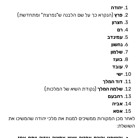
הודה
רץ
(הנקרא כך על שם הלבנה ש"נפרצת" ומתחדשת)
צרון
ם
מינדב
חשון
למון
ועז
ובד
שי
וד המלך
למה המלך
(נקודת השיא של המלכות)
חבעם
ביה
סא
ן המקורות ממשיכים למנות את מלכי יהודה שהמשיכו את
:
הושפט, יהורם, אחזיה, יואש, אמציה, עוזיה, יותם, אחז,