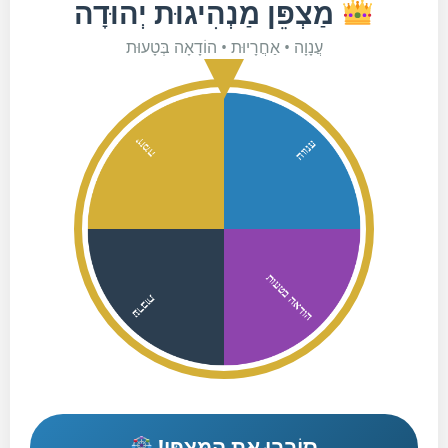
מַצְפֵּן מַנְהִיגוּת יְהוּדָה
עֲנָוָה • אַחֲרָיוּת • הוֹדָאָה בְּטָעוּת
סוֹבְבוּ אֶת הַמַּצְפֵּן!