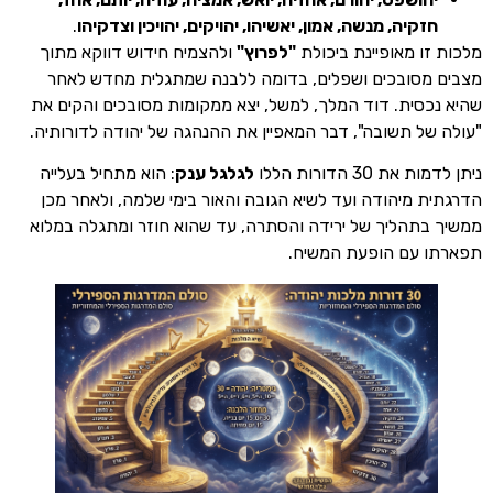
זקיה, מנשה, אמון, יאשיהו, יהויקים, יהויכין וצדקיהו
.
ו מאופיינת ביכולת
"לפרוץ"
ולהצמיח חידוש דווקא מתוך
מסובכים ושפלים, בדומה ללבנה שמתגלית מחדש לאחר
סית. דוד המלך, למשל, יצא ממקומות מסובכים והקים את
ל תשובה", דבר המאפיין את ההנהגה של יהודה לדורותיה.
30 הדורות הללו
לגלגל ענק
: הוא מתחיל בעלייה
 מיהודה ועד לשיא הגובה והאור בימי שלמה, ולאחר מכן
תהליך של ירידה והסתרה, עד שהוא חוזר ומתגלה במלוא
 עם הופעת המשיח.