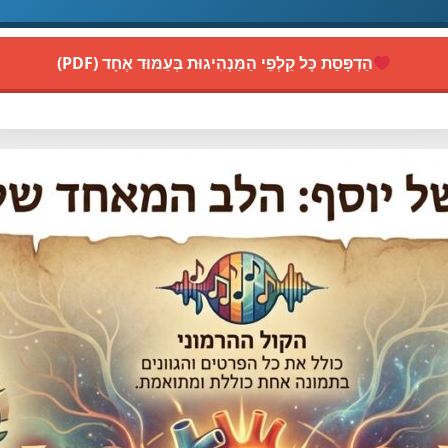
הַדְפָּסַת כָּל קַלְפֵי הַמַּנְהִיגוּת בְּעַמּוּד אֶחָד (PDF)