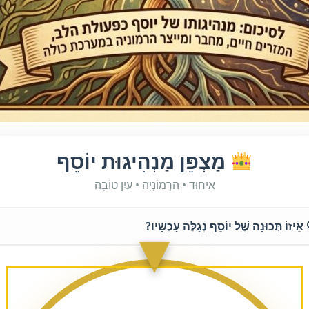
מַצְפֵּן מַנְהִיגוּת יוֹסֵף
אִיחוּד • הַרְמוֹנְיָה • עַיִן טוֹבָה