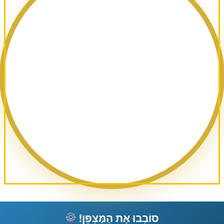
סוֹבְבוּ אֶת הַמַּצְפֵּן!