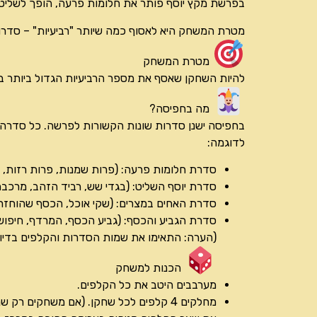
בפרשת מקץ יוסף פותר את חלומות פרעה, הופך לשליט, ו
מטרת המשחק היא לאסוף כמה שיותר "רביעיות" – סדרות של 4 קלפים מאותו נושא הקשו
מטרת המשחק
להיות השחקן שאסף את מספר הרביעיות הגדול ביותר 
מה בחפיסה?
בחפיסה ישנן סדרות שונות הקשורות לפרשה. כל סדרה מורכבת
לדוגמה:
סדרת חלומות פרעה: (פרות שמנות, פרות רזות, ש
סדרת יוסף השליט: (בגדי שש, רביד הזהב, מרכ
סדרת האחים במצרים: (שקי אוכל, הכסף שהוחזר, ב
סדרת הגביע והכסף: (גביע הכסף, המרדף, חיפוש
(הערה: התאימו את שמות הסדרות והקלפים בדי
הכנות למשחק
מערבבים היטב את כל הקלפים.
מחלקים 4 קלפים לכל שחקן. (אם משחקים רק שניים או שלושה שחקנים, מומלץ לחלק 5 או 6 קלפים).