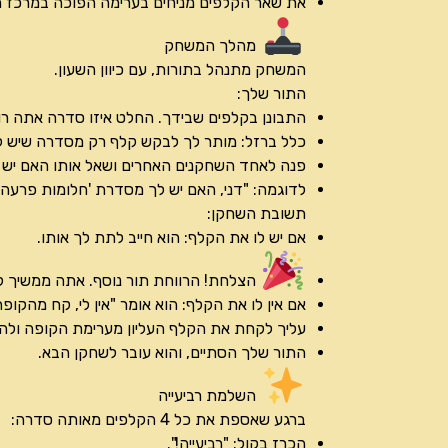
את שאר הקלפים מניחים בערימה הפוכה במרכז הש
מהלך המשחק
המשחק מתנהל בתורות, עם כיוון השעון.
התור שלך:
התבונן בקלפים שבידך. החלט איזו סדרה אתה רו
כלל ברזל: מותר לך לבקש קלף רק מסדרה שיש ל
פנה לאחד השחקנים האחרים ושאל אותו האם יש 
לדוגמה: "דני, האם יש לך מסדרת 'חלומות פרעה'
תשובת השחקן:
אם יש לו את הקלף: הוא חייב לתת לך אותו.
הצלחת! הרווחת תור נוסף. אתה ממשיך ל
אם אין לו את הקלף: הוא אומר "אין לי, קח מהקופה!
עליך לקחת את הקלף העליון מערימת הקופה ולהוס
התור שלך הסתיים, והוא עובר לשחקן הבא.
השלמת רביעייה
ברגע שאספת את כל 4 הקלפים מאותה סדרה:
הכרז בקול: "רביעייה!".