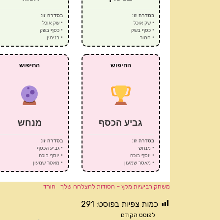
בסדרה זו:
בסדרה זו:
• שק אוכל
• שק אוכל
• כסף בשק
• כסף בשק
• חמור
• בנימין
החיפוש
החיפוש
גביע הכסף
מנחש
בסדרה זו:
בסדרה זו:
• מנחש
• גביע הכסף
• יוסף בוכה
• יוסף בוכה
• מאסר שמעון
• מאסר שמעון
משחק רביעיות מקץ – הסודות להצלחה שלך
הורד
כמות צפיות בפוסט:
291
לפוסט הקודם