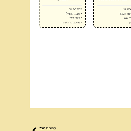
ה זו:
בסדרה זו:
עת המלך
• טבעת המלך
די שש
• בגדי שש
רך
• מרכבת המשנה
לפוסט הבא