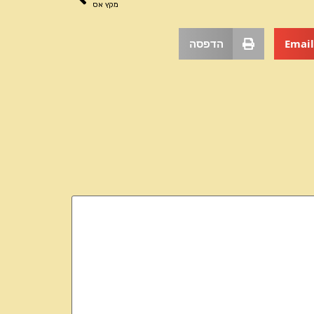
מקץ אס
Email
הדפסה