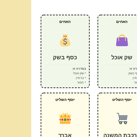
האחים
האחים
שק אוכל
כסף בשק
ה זו:
בסדרה זו:
ף בשק
• שק אוכל
מין
• בנימין
ור
• חמור
יוסף השליט
יוסף השליט
כבת המשנה
אברך