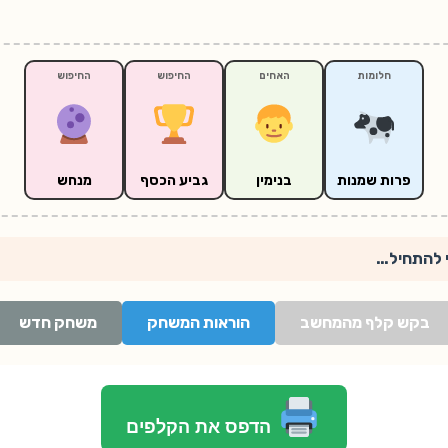
חלומות
האחים
החיפוש
החיפוש
פרות שמנות
בנימין
גביע הכסף
מנחש
י להתחיל…
בקש קלף מהמחשב
הוראות המשחק
משחק חדש
הדפס את הקלפים