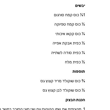
יבשים
1¼ כוס קמח סורגום
½ כוס קמח טפיוקה
¼ כוס קקאו איכותי
½ כפית אבקת אפייה
¼ כפית סודה לשתייה
½ כפית מלח
תוספות
¾ כוס שוקולד מריר קצוץ גס
½ כוס שוקולד לבן קצוץ גס
הכנת הבצק
1. מקציפים את שמן הקוקוס עם שני סוגי הסוכר במשך כ-3 דקות.