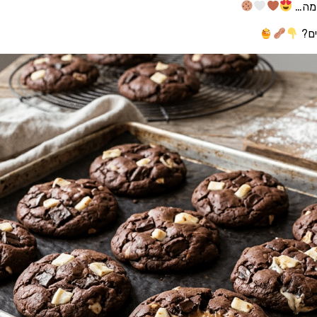
דמה…
ים?