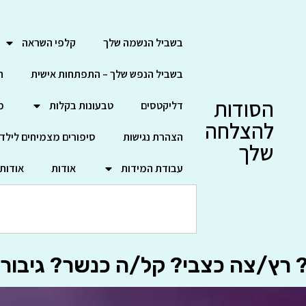
בשביל הנשמה שלך
קלפי השראה
בשביל הנפש שלך – התפתחות אישית
ח
הסודות
דליקטסים
טבעונות בקלות
מ
להצלחה
הצהרת נגישות
סיפורים מצמיחים לילד
שלך
עבודת המידות
אודות
אודות
 רץ/צה כצבי? קל/ה כנשר? גיבור