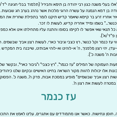
לו בעלי משנה כגון רבי יהודה בן תימא וחביריו' (תלמוד בבלי חגיגה י"ד/א
הודה בן דמא הנמנה על עשרה הרוגי מלכות אשר נהרג בערב חג שבועות.
יר אחריו זרע בר קיימא שיאמר קדיש תיקנו לומר בתפילת שחרית את המ
 כנשר…" בשמו ומייד אחריה קדיש, לעשות לו זכר.
 כל תנאי שאי אפשר לו לקיימו בסופו והתנה עליו מתחילתו אינו אלא כמפ
 פ"ד/א').
ווי עז כנמר וקל כנשר, רץ כצבי וגיבור כארי, לעשות רצון אביך שבשמים. ה
עדן. יהי רצון מלפניך, ה' א-לוהינו וא-לוהי אבותינו, שייבנה בית המקדש 
בות ה' משנה כ').
ת העמוקה של המילים "עז כנמר", "רץ כצבי" ו"גיבור כארי", ובקשר שלה
נות אלו יכולות להוות מקור השראה בחיינו האישיים ובקיום שלנו כיהודים
עשות רצון אביך שבשמיים" מופיע במסכת אבות, פרק ה', משנה כ'. הפסוק 
 במטרה לעשות את רצון ה'.
עז כנמר
חוסן ונחישות. כאשר אנו מתמודדים עם אתגרים, עלינו לאמץ את התכונ