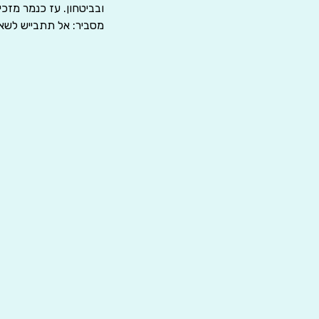
ובביטחון. עז כנמר מזכ
מסביר: אל תתבייש לשאו