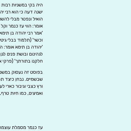
היה בקי במשניות רבות 'א
ישנה דעה כי הוא רבי י
הואיל ונפטר מבלי להשא
אומר: הווי עז כנמר וקל
'אמר רבי יהודה בן תימא
וכשר' (תלמוד בבלי גיטין
'יהודה בן תימא אומר: ה
לגהינום ובושת פנים לגן-
חלקנו בתורתך' (פרקי א
בפוסט זה נעסוק במשמעו
שבשמיים. נבחן כיצד תכו
ורץ כצבי וגיבור כארי ל
ואמיצים, כמו חיות טרף,
עז כנמר מסמלת עוצמה, 