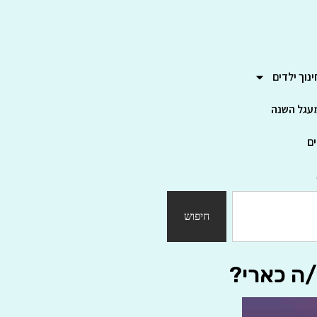
ינוך ילדים
עגל השנה
ים
חיפוש
/ה כארי?