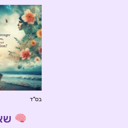
בס"ד
שאל