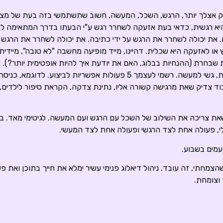
זק אצלך יותר, הרגש, השכל, המעשה, חשוב שתשתמשי בזה בעת של מצ
יא רגשית, כדאי בעת אזעקה לשחרר רגש ע"י הבעתו בדרך המתאימה לך
. את יכולה לשחרר את הרגש על ידי כתיבה. את יכולה לשחרר את הרגש ע
או לאזעקה היא שכלית. דהיינו, מייד מופיעה מחשבה "לא טובה", מיידי
בחרת (ההנחיות בבלוג, האם את יודעת איך להיות אופטימית יותר?). 
המיידית שלך היא מעשית, גשי למעשה. רשמי לעצמך 5 פעולות אפשריות לביצוע.
וד צדיק שאת מרגישה קשורה אליו, נתינת צדקה, הקראת סיפור לילדים,
ת שאת צריכה את השילוב של השכל עם הרגש ועם המעשה. לגיטימי מאד. 
, פעולה אחת לצד הרגשי ופעולה אחת לצד המעשי.
עמים בשבוע.
ם שהצמחתי, זה עובד. ניהול דיאלוג פנימי עשיר ימלא את חייך בתוכן ואת 
וצומחת.