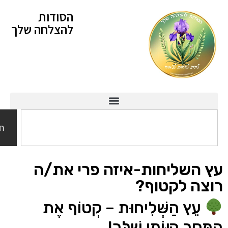
הסודות
להצלחה שלך
חיפוש
השליחות-איזה פרי את/ה
ה לקטוף?
ֵץ הַשְּׁלִיחוּת – קְטוֹף אֶת
ֶר הַיּוֹמִי שֶׁלְּךָ!