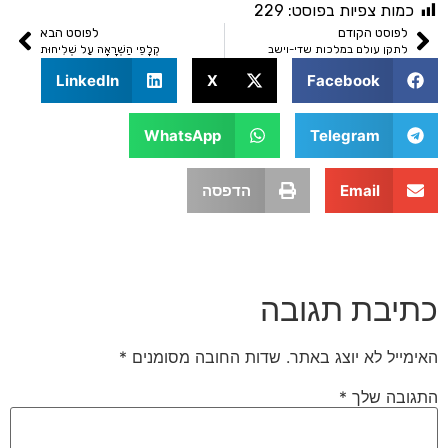
ת צפיות בפוסט:
229
סט הקודם
לפוסט הבא
ן עולם במלכות שדי-וישב
קְלָפֵי הַשְׁרָאָה עַל שְׁלִיחוּת
LinkedIn
X
Facebook
WhatsApp
Telegram
Email
הדפסה
בת תגובה
 לא יוצג באתר.
שדות החובה מסומנים
*
 שלך
*