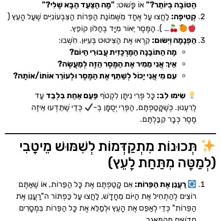
טּוֹבָה בְּיוֹתֵר?"
אוֹ פָּשׁוּט:
"מָה הַצַּעַד הַבָּא שֶׁלִּי?"
טִיפָה:
לַחֲצוּ עַל אֶחָד מִשְּׁמוֹנַת הַפֵּרוֹת הַצִּבְעוֹנִיִּים שֶׁעַל הָעֵץ (
… ). הַמֶּסֶר יֵאוֹר מִיָּד בְּחַלּוֹן קוֹפֵץ.
פְנָמָה וְיִשּׂוּם:
קִרְאוּ אֶת הַצִּיטוּט בְּעִיּוּן. חִשְׁבוּ:
מָה הַתּוֹבָנָה הַמֶּרְכָּזִית עֲבוּרִי הַיּוֹם?
אֵיךְ אֲנִי מֵמִיר אֶת הַמֶּסֶר הַזֶּה לְמַעֲשֶׂה?
עִם מִי אֲנִי יָכוֹל לְשַׁתֵּף אֶת הַמֶּסֶר וּלְעוֹרֵר אוֹתוֹ/אוֹתָהּ?
שִׂימוּ לֵב:
כָּל פְּרִי נִיתָּן לִקְטֹף
פַּעַם אַחַת בִּלְבַד
עַד
רִעְנוּן. כְּשֶׁקָּטַפְתֶּם, הַפְּרִי יְסֻמָּן בְּ-
כְּדֵי שֶׁתֵּדְעוּ אֵיזֶה
סֶר כְּבָר קִבַּלְתֶּם.
ּכוּנוֹת מִתְקַדְּמוֹת לְשִׁמּוּשׁ מֵיטָבִי
ָּה מִתַּחַת לָעֵץ)
רַעֲנֵן אֶת הַפֵּרוֹת:
אִם קָטַפְתֶּם אֶת כָּל הַפֵּרוֹת, אוֹ שֶׁאַתֶּם
ֹצִים לְהַתְחִיל אֶת הַיּוֹם מֵחָדָשׁ, לַחֲצוּ עַל כַּפְתּוֹר ה"רַעֲנֵן אֶת
פֵּרוֹת" כְּדֵי לְאַפֵּס אֶת הָעֵץ וּלְמַלֵּא אֶת כָּל הַפֵּרוֹת בִּמְסָרִים
דָשִׁים מֵהַמַּאֲגָר.