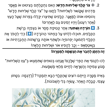
צֹר קְלָף שְׁלִיחוּת חָדָשׁ:
הַאִם נִתְקַלְתֶּם בְּצִיטוּט אוֹ מַאֲמָר
דְהִים שֶׁקָּשׁוּר לִשְׁלִיחוּת? לַחֲצוּ עַל "צֹר קְלָף שְׁלִיחוּת חָדָשׁ"
הוֹסִיפוּ אוֹתוֹ לַמַּאֲגָר. קְלָפִים שֶׁתִּיצְרוּ יִכָּלְלוּ בַּפֵּרוֹת שֶׁעַל הָעֵץ
ַחַר רִעְנוּן) וְיִהְיוּ זְמִינִים גַּם לַאֲחֵרִים!
הוֹרָדָה וְשִׁתּוּף:
אַחַר קְטִיפַת מֶסֶר אוֹ בִּצְפִיָּה בְּרֶשֶׁת
קְּלָפִים, תּוּכְלוּ לִלְחֹץ עַל כַּפְתּוֹר הַהוֹרָדָה (
) כְּדֵי לְהָפֹךְ אֶת
קְּלָף לִתְמוּנָה יְפֵהפִיָּה וּלְשַׁתֵּף אוֹתָהּ בָּרְשָׁתוֹת הַחֶבְרָתִיּוֹת אוֹ
ּוָאטְסְאַפּ – וְכָךְ לְהָפִיץ אוֹר וּשְׁלִיחוּת הָלְאָה!
ן לְחַבֵּר אֶת הַנְּשָׁמָה לַמַּטָּרָה!
ֹף אֶת הַפְּרִי שֶׁלָּכֶם! אֲנַחְנוּ בְּטוּחִים שֶׁתִּמְצְאוּ בְּ"עֵץ הַשְּׁלִיחוּת"
ִיחָה וְהַשְׁרָאָה לְחַיִּים מְלֵאֵי מַשְׁמָעוּת.
ַטָּרָה הֱיִיתֶם רוֹצִים שֶׁהַקְּלָף הַבָּא יִתְמַקֵּד? (לְדֻגְמָה: בִּטָּחוֹן
בָּלַת הָאַחֵר, עֲשִׂיָּה בְּלִי חֶשְׁבּוֹנוֹת).