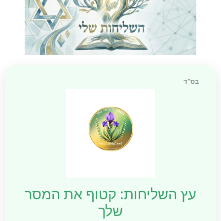
"ד
ץ השליחות: קטוף את המסר
שלך