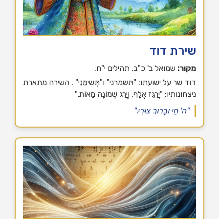
שירת דוד
מקור:
שמואל ב' כ"ב, תהילים י"ח.
דוד שר על ישועתו: "תּשמרני" ו"תְּשימֵּנִי" . השירה מתארת
ניצחונותיו: "יָרַגֵּז אֶלֶף, וְיָרֵג שְׁמוֹנֶה מֵאוֹת."
"ה' חַי וּבָרוּךְ צוּרִי."