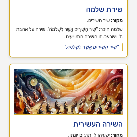
שירת שלמה
מקור:
שיר השירים.
שלמה חיבר: "שִׁיר הַשִּׁירִים אֲשֶׁר לִשְׁלֹמֹה", שירה על אהבת
ה' וישראל. זו השירה התשיעית.
"שִׁיר הַשִּׁירִים אֲשֶׁר לִשְׁלֹמֹה."
השירה העשירית
מקור:
ישעיהו ל', תרגום יונתן.