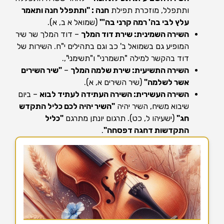
ותתפלל, מוזכרת תפילת
חנה : "ותתפלל חנה ותאמר
עלץ לבי בה' רמה קרני בה'"
(שמואל א ב, א).
השירה השמינית: שירת דוד המלך
– דוד המלך שר שיר
המופיע גם בשמואל ב' כב וגם בתהילים י"ח. השירות של
דוד בהקשר למילה "תשמרני" ו"תשימני",.
השירה התשיעית: שירת שלמה המלך
–
"שיר השירים
אשר לשלמה"
(שיר השירים א, א).
השירה העשירית: השירה העתידה לעתיד לבוא
– ביום
שיבוא משיח, השיר יהיה
"השיר יהיה לכם כליל התקדש
חג"
(ישעיהו ל, כט). תרגום יונתן מתרגם
"כליל
התקדשות דחגה דפסחה"
.