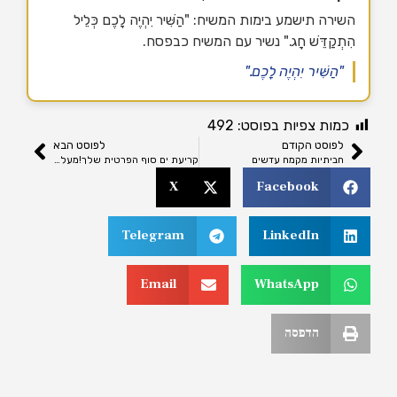
השירה תישמע בימות המשיח: "הַשִּׁיר יִהְיֶה לָכֶם כְּלֵיל
הִתְקַדֵּשׁ חָג." נשיר עם המשיח כבפסח.
"הַשִּׁיר יִהְיֶה לָכֶם."
כמות צפיות בפוסט:
492
לפוסט הקודם
לפוסט הבא
חביתיות מקמח עדשים
קריעת ים סוף הפרטית שלך!מעלתו של שביעי של פסח!
X
Facebook
Telegram
LinkedIn
Email
WhatsApp
הדפסה