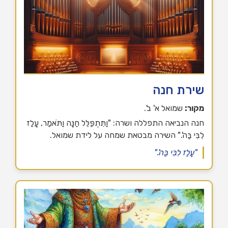
שירת חנה
מקור:
שמואל א' ב'.
חנה הנביאה התפללה ושרה: "וַתִּתְפַּלֵּל חַנָּה וַתֹּאמַר, עָלַז
לִבִּי בַּה'." השירה מבטאת שמחה על לידת שמואל.
"עָלַז לִבִּי בַּה'."