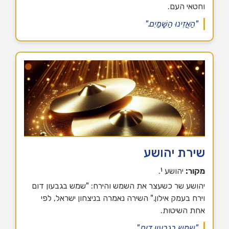
וחטאי העם.
"הַאֲזִינוּ הַשָּׁמַיִם."
שירת יהושע
מקור:
יהושע י'.
יהושע שר כשעצר את השמש והירח: "שמש בגבעון דום
וירח בעמק אילון." השירה נאמרה בניצחון ישראל, לפי
אחת השיטות.
"שמש בגבעון דום."