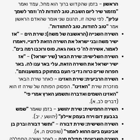
הראשון
– בזמן שהקדוש ברוך הוא מחל, עמד ואמר
"מזמור שיר ליום השבת, טוב להודות לה' וזמר לשמך
עליון"
. לפי שיטה זו, תרגום שני אומר שהאדם הראשון
אמר
"טוב להודות, טוב להתוודות"
.
השירה השנייה (הראשונה של משה): שירת הים
–
"אז
ישיר משה ובני ישראל את השירה הזאת לדוניי, ויאמרו
לאמור, אשירה לה' כי גאה גאה, סוס ורוכבו רמה בים"
.
השירה השלישית: שירת הבאר (שיר ישראל)
–
"אז
ישיר ישראל את השירה הזאת, עלי באר ענו לה. באר
חפרוה שרים כרוה נדיבי העם במחוקק במשענותם"
.
השירה הרביעית: שירת האזינו
– לאחר שירת הבאר
מוזכרת שירת
"האזינו"
. הפסוק הפותח של שירה זו הוא
"האזינו השמים ואדברה ותשמע הארץ אמרי פי"
(דברים לב, א).
השירה החמישית: שירת יהושע
– בזמן שאמר
"שמש
בגבעון דום וירח בעמק איילון"
(יהושע י, יב).
השירה השישית: שירת דבורה
–
"ותשר דבורה וברק בן
אבינועם ביום ההוא לאמור"
(שופטים ה, א).
השירה השביעית: תפילת חנה
– לאחר ששרה התפללה