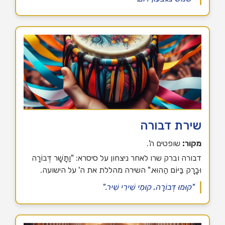
שירת דבורה
מקור:
שופטים ה'.
דבורה וברק שרו לאחר ניצחון על סיסרא: "וַתָּשָׁר דְּבוֹרָה
וּבָרָק בַּיּוֹם הַהוּא." השירה מהללת את ה' על הישועה.
"קוּמוּ דְּבוֹרָה, קוּמִי שִׁירִי שִׁיר."