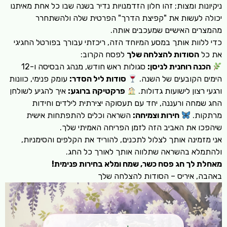
ניקיונות ומצות; זהו חלון הזדמנויות נדיר בשנה שבו כל אחת מאיתנו
יכולה לעשות את "קפיצת הדרך" הפרטית שלה ולהשתחרר
מהמצרים האישיים שמעכבים אותה.
כדי ללוות אותך במסע המיוחד הזה, ריכזתי עבורך בפורטל החגיגי
את כל
הסודות להצלחה שלך
לפסח הקרוב:
הכנה רוחנית לניסן:
סגולות ראש חודש, מנהג הבסיסה ו-12
הימים הקובעים של השנה.
סודות ליל הסדר:
עומק פנימי, כוונות
ורגעי רצון לישועות גדולות.
פרקטיקה ברוגע:
איך להגיע לשולחן
החג שמחה ורעננה, יחד עם תעסוקה יצירתית לילדים וחידות
מרתקות.
חירות וצמיחה:
השראה וכלים להתפתחות אישית
שיהפכו את האביב הזה לזמן הפריחה האמיתי שלך.
אני מזמינה אותך לצלול לתכנים, להוריד את הקלפים והסימניות,
ולהתמלא בהשראה שתלווה אותך לאורך כל החג.
מאחלת לך חג פסח כשר, שמח ומלא בחירות פנימית!
באהבה, איריס – הסודות להצלחה שלך