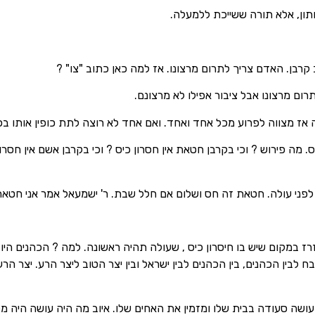
ון, אלא תורה ששייכת ללמעלה.
 קרבן. האדם צריך לתרום מרצונו. אז למה כאן כתוב "צו" ?
תרום מרצונו אבל ציבור אפילו לא מרצונם.
אז מצווה לפרוע מכל אחד ואחד. ואם אחד לא רוצה לתת כופין אותו בכו
ס. מה פירוש ? וכי בקרבן חטאת אין חסרון כיס ? וכי בקרבן אשם אין חסר
לפני עולה. חטאת זה חס ושלום אם חלל שבת. ר' ישמעאל אמר אני חטא
רז במקום שיש בו חיסרון כיס , שעולה תהיה ראשונה. למה ? הכהנים הי
לבין הכהנים, בין הכהנים לבין ישראל ובין יצר הטוב ליצר הרע. יצר הר
ה עושה סעודה בבית שלו ומזמין את האחים שלו. איוב מה היה עושה היה מ