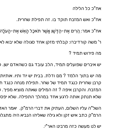
אח"כ כל הלילה
אח"כ ואש המזבח תוקד בו. זה תפילת שחרית.
אח"כ אמר: ְהֵרִים אֶת-הַדֶּשֶׁן אֲשֶׁר תֹּאכַל הָאֵשׁ אֶת-הָעֹלָ
ר' משה קורדיברו: קבלתי מזקן אחד סגולה שלא יבוא 
מה פירוש תמיד ?
יש איברים שפועלים תמיד, הלב עובד גם כשהאדם ישן. ל
מה יש בתוך הלמד ? מם ודלת. בבית יש יוד ותיו. אותיות
קרבן שחרית כנגד תמיד של שחר. תפילת מנחה כנגד תמיד
המזבח. והקרבן איפה ? זה המילים שאתה מוציא מפיך. 
שלא תנתק אותה לרגע אחד במהלך התפילה. שלא יפסל
השל"ה עליו השלום, העתיק את דברי הרמ"ק. יאמר האדם 
הרמ"ק כתב איש זקן ולא גילה שאליהו הנביא היה מתגלה 
יש לנו מעשה כזה מרבינו האר"י.