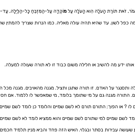
ֵאמֹר, זֹאת תּוֹרַת הָעֹלָה הִוא הָעֹלָה עַל
מ
וֹקְדָה עַל-הַמִּזְבֵּחַ כָּל-הַלַּיְלָה, עַד-הַ
ה כפל לשון. עד שהיא תהיה עולה מאליה. כמו הנרות שצריך להמתין שה
אותו ידע מה להשיב או חלילה משום כבוד זו לא תורה שעולה למעלה.
 ותסנגר על האדם. זו תורה שתגן ותציל. מגנה מהאויבים. מגנה מכל הגוי
ם. התורה מגנה גם על מי שתומך בלומד, מי שמאפשר לו ללמוד. אם חס 
ו ? או הפוך; התורם תורם לא לשם שמיים והלומד כן לומד לשם שמיים.
מד לשם שמיים למי שתורם לשם שמיים והוא ממציא לומד לא לשם שמיים 