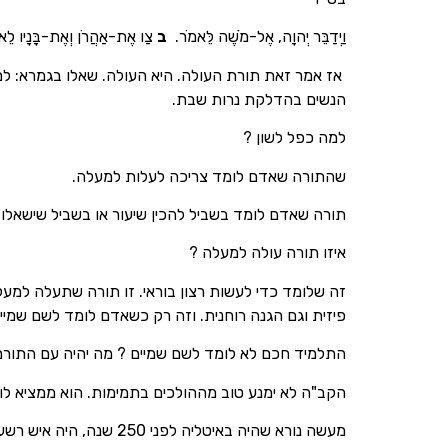
וַיְדַבֵּר יְהוָה, אֶל-מֹשֶׁה לֵּאמֹר.
ב
צַו אֶת-אַהֲרֹן וְאֶת-בָּנָיו ל
אז אמר זאת תורת העולה. היא העולה. שאלו בגמרא: למ
הנשים בהדלקת נרות שבת.
למה כפל לשון ?
שהתורה שאדם לומד צריכה לעלות למעלה.
תורה שאדם לומד בשביל להכין שיעור או בשביל שישאלו 
איזו תורה עולה למעלה ?
זה שלומד כדי לעשות רצון בוראי. זו תורה שתעלה למעלה
פיזית וגם הגנה רוחנית. וזה רק כשאדם לומד לשם שמיי
התלמיד חכם לא לומד לשם שמיים ? מה יהיה עם התורם ל
הקב"ה לא ימנע טוב מההולכים בתמימות. הוא ממציא לו
מעשה נורא שהיה באיטליה לפני 250 שנה, היה איש רשע שעושה עבירות בסתר ובגלוי. האיש הזה פחד והביא מניין תלמיד חכמים והיה מחזיק בהם. והמציא לו הקב"ה רעים כמותו.