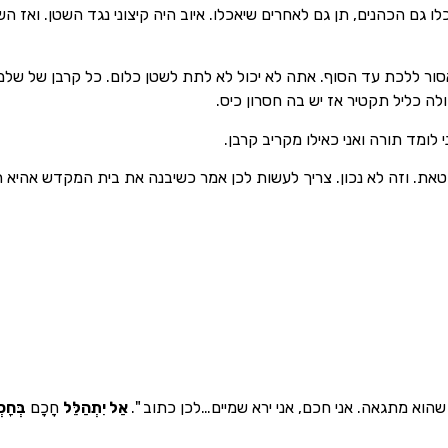
 גם הכהנים, תן גם לאחרים שיאכלו. איוב היה קיצוני נגד השטן. ואז ה
. אסור ללכת עד הסוף. אתה לא יכול לא לתת לשטן כלום. כל קרבן של של
לה כליל תקטיר אז יש בה חסרון כיס.
ומד תורה ואני כאילו מקריב קרבן.
חטאת. וזה לא נכון. צריך לעשות לכן אמר כשיבנה את בית המקדש אהיא
הוא מתגאה. אני חכם, אני ירא שמיים…לכן כתוב ".
אַל יִתְהַלֵּל
חָכָם
בְּחָכ