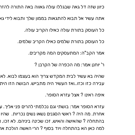
כיוון שזה דל גאה שבגללו עולה גאווה באה התורה להזהיר
אתה עשיר אל תבוא להתגאות בממון שלך ותבוא לידי גאו
כל העוסק בתורת עולה כאילו הקריב עולה.
כל העוסק בתורת שלמים כאילו הקריב שלמים.
אמר הקב"ה: המתעסקים המה מקריבים.
ר' יוחנן אמר: מה הכפרה של הקרבן ?
שהיה בא עשיר לבית המקדש צריך הוא בעצמו לבוא. לא 
עבירה כזו וכזו..ואז העשיר היה מתבייש. הבושה הזו הית
איפה ראינו ? אצל עזרא הסופר.
עזרא הסופר אמר: בושתי וגם נכלמתי להרים פני אליך. ע
אחרת. מה היה ? ראשי הסגנים נשאו נשים נכריות. שהיו ב
בהתחלה ? שהאישה והאיש, זכו שכינה ביניהם. לא זכו, 
למה כאן הא בהתחלה ויוד בסוף ? הרי האשה הולכת אחרי 