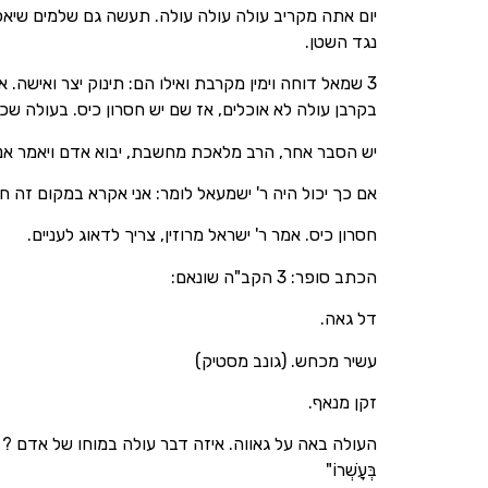
יום אתה מקריב עולה עולה עולה. תעשה גם שלמים שיאכלו
נגד השטן.
3 שמאל דוחה וימין מקרבת ואילו הם: תינוק יצר ואישה
בקרבן עולה לא אוכלים, אז שם יש חסרון כיס. בעולה שכו
יש הסבר אחר, הרב מלאכת מחשבת, יבוא אדם ויאמר אני ל
אם כך יכול היה ר' ישמעאל לומר: אני אקרא במקום זה 
חסרון כיס. אמר ר' ישראל מרוזין, צריך לדאוג לעניים.
הכתב סופר: 3 הקב"ה שונאם:
דל גאה.
עשיר מכחש. (גונב מסטיק)
זקן מנאף.
העולה באה על גאווה. איזה דבר עולה במוחו של אדם ? ש
בְּעָשְׁרוֹ"