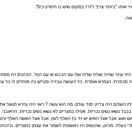
 אותו "ביותר צריך לזרז במקום שיש בו חיסרון כיס".
וה.
היה עוזר שהיה שולח שליח שלו עם הכבש או עם הפר. הכהנים היו מסתכ
ה מכפרת. הגמרא אומרת. כל העושה עבירה ומבייש בה מוחלים לו כל עוונ
ליו השלום היה צדיק יסוד עולם. מה הוא עשה ? ראוי היה עזרא לגאול א
בבל נשאו נשים נכריות. אפילו במצריים לא נשאו נשים נכריות. הראובני,
אש ואש. אבל אצל האיש יש יוד בין האלף לשין. אבל אצל האשה האלף וה
בעלה. מכיוון, שהנשים היו ראשונות לשמור את עצמן במצריים. ובזכות נ