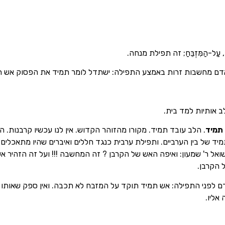
ה, עַל-הַמִּזְבֵּחַ; זה תפילת מנחה.
לאדם מחשבות זרות באמצע התפילה: ישתדל לומר תמיד את הפסוק אש תמ
ב אותיות למד בית.
תמיד
. הלב עובד תמיד. מקורו מהזוהר הקדוש. אין לנו עכשיו קרבנות. 
 של בין הערביים. ותפילת ערבית כנגד חללים ואיברים שהיו מתאכלים 
שואל ר' שמעון: ואיפה האש של הקרבן ? זה המחשבה !!! ועל זה הזהי
 הקרבן.
לפני התפילה: אש תמיד תוקד על המזבח לא תכבה. ואין ספק שאותו זקן 
אליו.