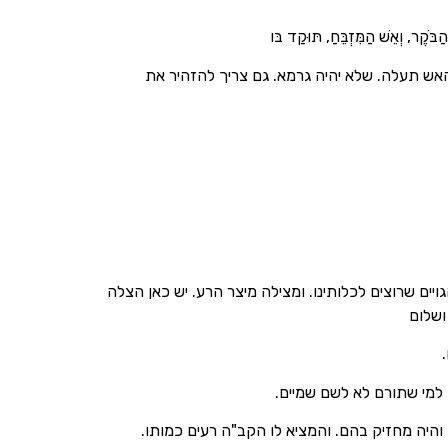
בֹּקֶר, וְאֵשׁ הַמִּזְבֵּחַ, תּוּקַד בּו
אש תעלה. שלא יהיה גרמא. גם צריך להזהיר את
ים שרוצים לכלותינו. ומצילה מיצר הרע. יש כאן הצלה
ושלום
למי שתורם לא לשם שמיים.