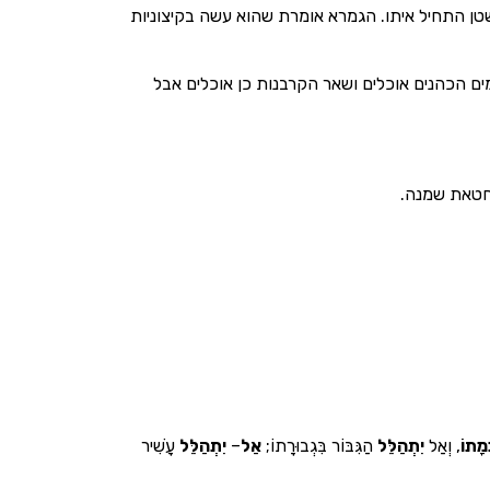
שטן התחיל איתו. הגמרא אומרת שהוא עשה בקיצוניות
מים הכהנים אוכלים ושאר הקרבנות כן אוכלים אבל
 חטאת שמנה.
ְמָתוֹ
, וְאַל
יִתְהַלֵּל
הַגִּבּוֹר בִּגְבוּרָתוֹ;
אַל
–
יִתְהַלֵּל
עָשִׁיר