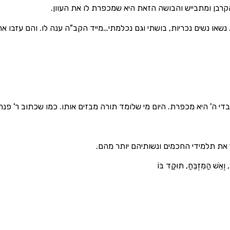
הקרבן ומתבייש והבושה הזאת היא שמכפרת לו את העוון.
נשאו נשים נכריות, בושתי וגם נכלמתי…מייד הקב"ה ענה לו. והם עזבו את
י ה' היא מכפרת. היום מי שלומד תורה מבזים אותו. כמו שכתוב ר' פנח
 את תלמידי החכמים ונשותיהם יותר מהם.
ְאֵשׁ הַמִּזְבֵּחַ, תּוּקַד בּוֹ