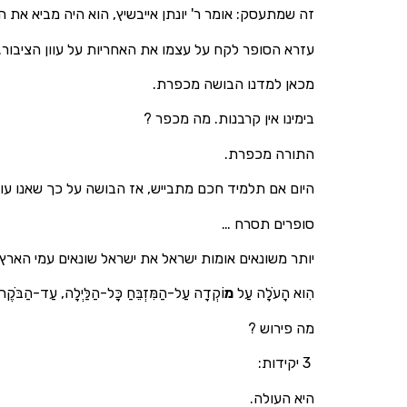
זה שמתעסק: אומר ר' יונתן אייבשיץ, הוא היה מביא את 
עזרא הסופר לקח על עצמו את האחריות על עוון הציבור. 
מכאן למדנו הבושה מכפרת.
בימינו אין קרבנות. מה מכפר ?
התורה מכפרת.
היום אם תלמיד חכם מתבייש, אז הבושה על כך שאנו עובד
סופרים תסרח …
יותר משונאים אומות ישראל את ישראל שונאים עמי הארץ
הִוא הָעֹלָה עַל
מ
וֹקְדָה עַל-הַמִּזְבֵּחַ כָּל-הַלַּיְלָה, עַד-הַבֹּקֶר, ו
מה פירוש ?
3 יקידות:
היא העולה.