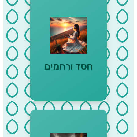
"חסד ה' מלאה הארץ" (תהילים
ל"ג, ה) "אין הקב״ה בא בטרוניא
עם בריותיו" - עבודה זרה ג׳ ע״א
חסד ורחמים