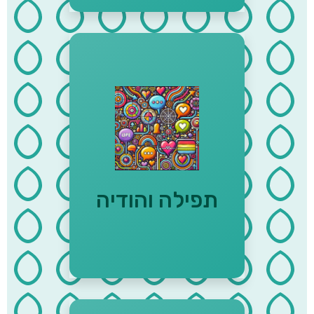
"קרוב ה' לכל קוראיו לכל אשר
יקראוהו באמת" (תהילים קמ"ה,
יח) "אין דבר העומד בפני
התפילה" - זוהר ח״ב דף כ׳
תפילה והודיה