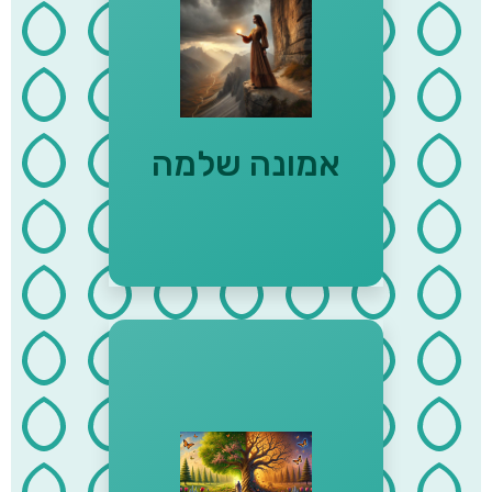
"גול אל ה' דרכך ובטח עליו והוא
יעשה" (תהילים ל"ז, ה) "אין עוד
מלבדו" - דברים ד׳, ל״ה
אמונה שלמה
"ברוך הגבר אשר יבטח בה' והיה
ה' מבטחו" (ירמיהו י"ז, ז) "כל מה