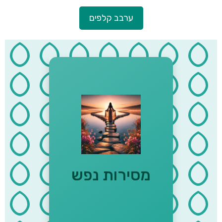
ערבב קלפים
"שויתי ה' לנגדי תמיד" (תהילים
ט"ז, ח) "בכל דרכיך דעהו והוא
יישר אורחותיך" - משלי ג׳, ו׳
מסירות נפש