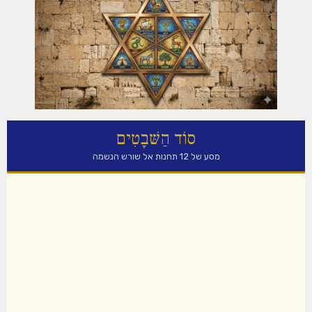
סוֹד הַשּׁבָטִים
מסע של 12 תחנות אל שורש הנשמה