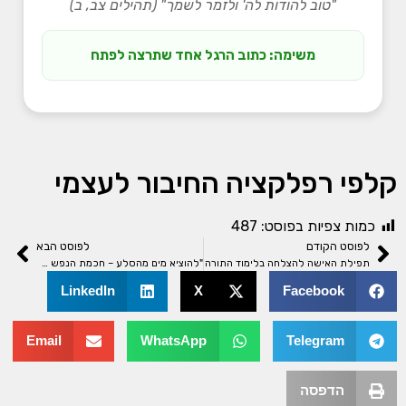
"טוב להודות לה' ולזמר לשמך" (תהילים צב, ב)
משימה: כתוב הרגל אחד שתרצה לפתח
קלפי רפלקציה החיבור לעצמי
כמות צפיות בפוסט:
487
לפוסט הקודם
לפוסט הבא
תפילת האישה להצלחה בלימוד התורה
"להוציא מים מהסלע – חכמת הנפש בין עוצמה, זרימה ורכות"
LinkedIn
X
Facebook
Email
WhatsApp
Telegram
הדפסה