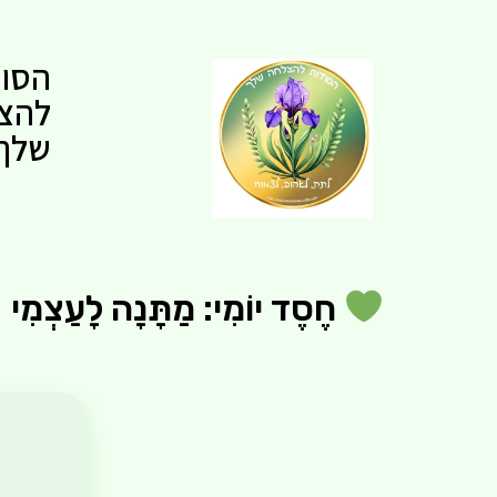
הסוד
להצ
שלך
חֶסֶד יוֹמִי: מַתָּנָה לָעַצְמִי