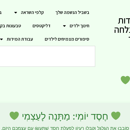
בשביל הנשמה שלך
קלפי השראה
ב
ות
חינוך ילדים
דליקטסים
טבעונות בק
לחה
סיפורים מצמיחים לילדים
עבודת המידות
חֶסֶד יוֹמִי: מַתָּנָה לָעַצְמִי
סוֹבְבוּ אֶת הַגַּלְגַּל וּקְבָּלוּ רַעְיוֹן לִפְעֻלַּת חֶסֶד שֶׁתַּעֲשׂוּ עִם עַצְמְכֶם הַיּוֹם.