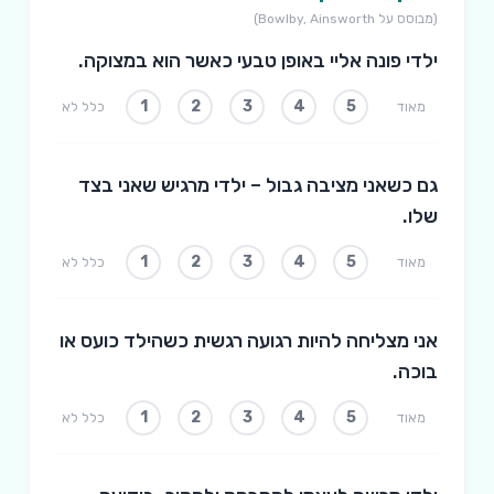
(מבוסס על Bowlby, Ainsworth)
ילדי פונה אליי באופן טבעי כאשר הוא במצוקה.
1
2
3
4
5
מאוד
כלל לא
גם כשאני מציבה גבול – ילדי מרגיש שאני בצד
שלו.
1
2
3
4
5
מאוד
כלל לא
אני מצליחה להיות רגועה רגשית כשהילד כועס או
בוכה.
1
2
3
4
5
מאוד
כלל לא