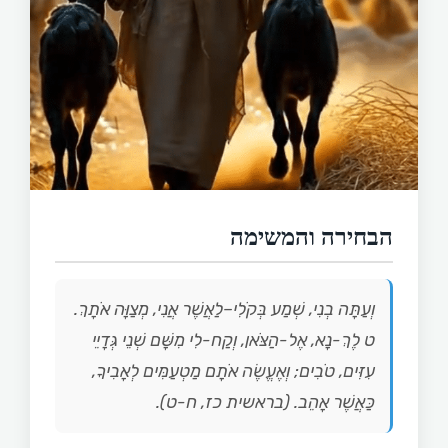
הבחירה והמשימה
וְעַתָּה בְנִי, שְׁמַע בְּקֹלִי–לַאֲשֶׁר אֲנִי, מְצַוָּה אֹתָךְ.
ט לֶךְ-נָא, אֶל-הַצֹּאן, וְקַח-לִי מִשָּׁם שְׁנֵי גְּדָיֵי
עִזִּים, טֹבִים; וְאֶעֱשֶׂה אֹתָם מַטְעַמִּים לְאָבִיךָ,
כַּאֲשֶׁר אָהֵב. (בראשית כז, ח-ט).