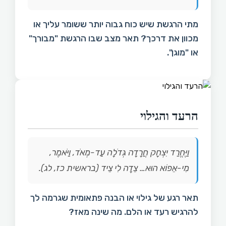
מתי הרגשת שיש כוח גבוה יותר ששומר עליך או
מכוון את דרכך? תאר מצב שבו הרגשת "מבורך"
או "מוגן".
הרעד והגילוי
וַיֶּחֱרַד יִצְחָק חֲרָדָה גְּדֹלָה עַד-מְאֹד, וַיֹּאמֶר,
מִי-אֵפוֹא הוּא… צֵדָה לִי צֵיד (בראשית כז, לג).
תאר רגע של גילוי או הבנה פתאומית שגרמה לך
להרגיש רעד או הלם. מה שינה מאז?