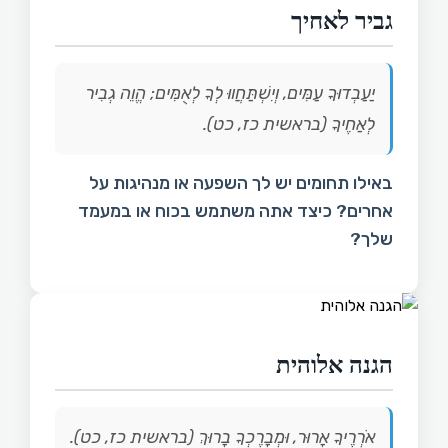
גביר לאחיך
יַעַבְדוּךָ עַמִּים, וְיִשְׁתַּחֲווּ לְךָ לְאֻמִּים; הֱוֵה גְבִיר
לְאַחֶיךָ (בראשית כז, כט).
באילו תחומים יש לך השפעה או מנהיגות על
אחרים? כיצד אתה משתמש בכוח או במעמד
שלך?
הגנה אלוהית
אֹרְרֶיךָ אָרוּר, וּמְבָרֶכְךָ בָרוּךְ (בראשית כז, כט).