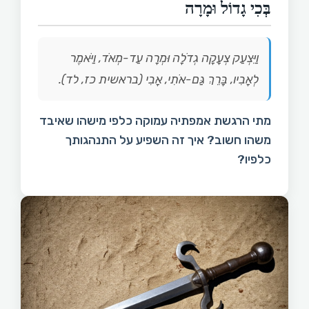
בְּכִי גָדוֹל וּמָרָה
וַיִּצְעַק צְעָקָה גְדֹלָה וּמְרָה עַד-מְאֹד, וַיֹּאמֶר
לְאָבִיו, בָּרֵךְ גַּם-אֹתִי, אָבִי (בראשית כז, לד).
מתי הרגשת אמפתיה עמוקה כלפי מישהו שאיבד
משהו חשוב? איך זה השפיע על התנהגותך
כלפיו?