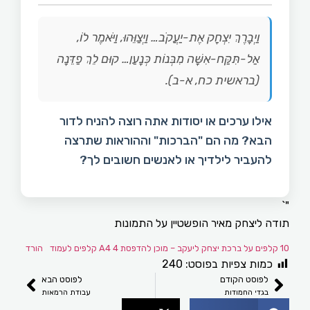
וַיְבָרֶךְ יִצְחָק אֶת-יַעֲקֹב… וַיְצַוֵּהוּ, וַיֹּאמֶר לוֹ,
אַל-תִּקַּח-אִשָּׁה מִבְּנוֹת כְּנָעַן… קוּם לֵךְ פַדֵּנָה
(בראשית כח, א-ב).
אילו ערכים או יסודות אתה רוצה להניח לדור
הבא? מה הם "הברכות" וההוראות שתרצה
להעביר לילדיך או לאנשים חשובים לך?
ודה ליצחק מאיר הופשטיין על התמונות
 – מוכן להדפסת A4 4 קלפים לעמוד
הורד
כמות צפיות בפוסט:
240
לפוסט הקודם
לפוסט הבא
בגדי החמודות
עבודת הרמאות