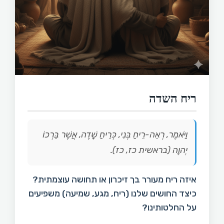
ריח השדה
וַיֹּאמֶר, רְאֵה-רֵיחַ בְּנִי, כְּרֵיחַ שָׁדֶה, אֲשֶׁר בֵּרְכוֹ
יְהוָה (בראשית כז, כז).
איזה ריח מעורר בך זיכרון או תחושה עוצמתית?
כיצד החושים שלנו (ריח, מגע, שמיעה) משפיעים
על החלטותינו?