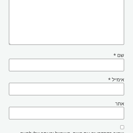
ם
*
ימייל
*
תר