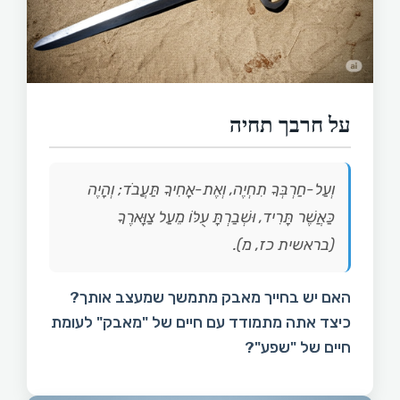
על חרבך תחיה
וְעַל-חַרְבְּךָ תִחְיֶה, וְאֶת-אָחִיךָ תַּעֲבֹד; וְהָיֶה
כַּאֲשֶׁר תָּרִיד, וּשְׁבַרְתָּ עֻלּוֹ מֵעַל צַוָּארֶךָ
(בראשית כז, מ).
האם יש בחייך מאבק מתמשך שמעצב אותך?
כיצד אתה מתמודד עם חיים של "מאבק" לעומת
חיים של "שפע"?