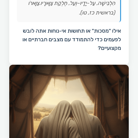
הִלְבִּישָׁה, עַל-יָדָיו–וְעַל, חֶלְקַת צַוָּארָיו.צַוָּארֹו
(בראשית כז, טו).
אילו "מסכות" או תחושות אי-נוחות אתה לובש
לפעמים כדי להתמודד עם מצבים חברתיים או
מקצועיים?