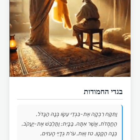
בגדי החמודות
וַתִּקַּח רִבְקָה אֶת-בִּגְדֵי עֵשָׂו בְּנָהּ הַגָּדֹל,
הַחֲמֻדֹת, אֲשֶׁר אִתָּהּ, בַּבָּיִת; וַתַּלְבֵּשׁ אֶת-יַעֲקֹב,
בְּנָהּ הַקָּטָן. טז וְאֵת, עֹרֹת גְּדָיֵי הָעִזִּים,