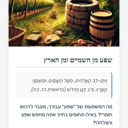
שפע מן השמיים ומן הארץ
וְיִתֶּן-לְךָ הָאֱלֹהִים, מִטַּל הַשָּׁמַיִם, וּמִשְׁמַנֵּי
הָאָרֶץ, וְרֹב דָּגָן וְתִירֹשׁ (בראשית כז, כח).
מה המשמעות של "שפע" עבורך, מעבר לרכוש
חומרי? באילו תחומים בחייך אתה מחפש שפע
והצלחה?