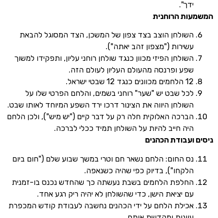
דך".
ת הרוחנית
שולחן הוצב בצד צפון של המשכן, הצד המסוגל להבאת
שירות ("מצפון זהב יאתה").
שולחן הפיזי מכוון כנגד שולחן רוחני עליון, ותפקידו למשוך
פע ופרנסה מהעולם העליון לעולם הזה.
נים כנגד 12 שבטי ישראל.
כל שבט יש "שער" רוחני בשמים, והלחם הפרטי שלו על
שולחן היווה את הצינור דרכו ירד השפע המיוחד לאותו שבט.
ברכה האלוקית חלה רק על דבר קיים ("יש מיש"), ולכן הלחם
יה חייב להיות על השולחן תמיד ככלי לברכה.
עבודת הכהנים
ס החום: הלחם נשאר חם וטרי במשך שבוע שלם ("חום ביום
לקחו"), בדיוק כפי שהיה כשנאפה.
חלפת הלחמים בשבת נעשתה כך שהחדש נכנס בו-זמנית
ם יציאת הישן, כדי שהשולחן לא יהיה ריק רגע אחד.
כילת הלחם על ידי הכהנים נחשבה לעבודת קודש המכפרת
וונות ומקדשת אותם.