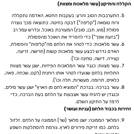
התיקון (עשר מלאכות ומצוות)
תערבבות הטוב והרע: בעקבות החטא, האדמה נתקללה
רוח טומאה ("קליפה") דבקה בחיטה. כתוצאה מכך נוצרה
סולת (מוץ, תבן, סובין) המעורבת באוכל, ונדרש עמל רב
"בזעת אפך") כדי להפריד את האוכל מהפסולת.
שר מלאכות: כדי לטהר את הלחם מה"קליפות" והפסולת,
אדם נדרש לבצע עשר מלאכות קשות (חרישה, זריעה,
צירה, דישה, טחינה וכו').
שר מצוות: כנגד עשר המלאכות הפיזיות, ישנן עשר מצוות
תלויות בלחם שנועדו לטהר אותו רוחנית (לקט, שכחה, פאה,
לאיים, תרומה, מעשרות, חלה וכו').
שר בברכה: בברכת "המוציא לחם מן הארץ" ישנן עשר מילים,
כנגדן יש להניח עשר אצבעות על הלחם בעת הברכה, כדי
רמז על התיקון השלם.
בכבוד הלחם (עניות ועושר)
מלאך הממונה: ישנו מלאך (שר) הממונה על הלחם. זלזול
לחם, כמו זריקת פירורים לארץ, גורמת להסתלקות השפע