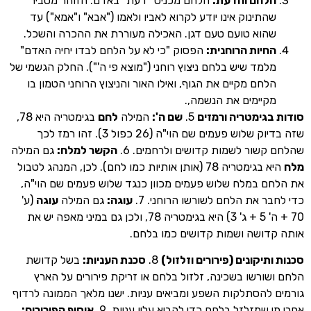
לחם והדעת:
הלחם מכניס "דעת" באדם. הזוהר מסביר
התינוק אינו יודע לקרוא לאביו ולאמו ("אבא" ו"אמא") עד
הוא טועם טעם דגן. האכילה מעוררת את ההכרה והשכל.
חיות הרוחנית:
הפסוק "כי לא על הלחם לבדו יחיה האדם"
למד שיש בלחם ניצוץ רוחני ("מוצא פי ה'"). החלק הגשמי של
לחם מקיים את הגוף, ואילו האור והניצוץ הרוחני הטמון בו
קיימים את הנשמה,.
גימטריה ורמזים
5.
שם ה':
המילה
לחם
בגימטריה היא 78,
שזה בדיוק שלוש פעמים שם הוי"ה (26 כפול 3). זהו רמז לכך
שור לשמות קדושים ולרחמים. 6.
הקשר למלח:
גם המילה
היא בגימטריה 78 (אותן אותיות כמו לחם). לכן, המנהג לטבול
 במלח שלוש פעמים מכוון כנגד שלוש פעמים שם הוי"ה,
ר את הלחם לשורשו הרוחני. 7.
עוגה:
גם המילה
עוגה
(ע'
70 + ה' 5 + ג' 3) היא בגימטריה 78, ולכן גם במיני מאפה יש את
ושה ושמות קדושים כמו בלחם.
תיקונים (פירורים וזלזול)
8.
סכנת העניות:
בשל קדושת
ורשו בשכינה, זלזול בלחם או זריקת פירורים על הארץ
להסתלקות השפע ומביאים עניות. ישנו מלאך הממונה לרדוף
שמזלזל בלחם כדי להביא עליו עניות. 9.
איסוף הפירורים: