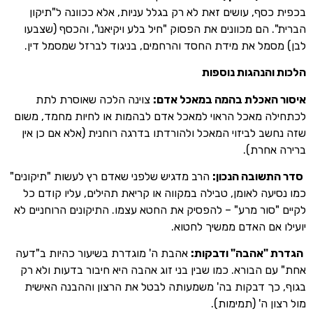
סף, עושים זאת לא רק בגלל עניות, אלא ככוונה ל"תיקון
 הם מכוונים את הפסוק "חיל בלע ויקיאנו", והכסף (שצבעו
מל את מידת החסד והרחמים, בניגוד לברזל שמסמל דין.
הנהגות נוספות
האכלת בהמה במאכל אדם:
צוינה הלכה שאוסרת לתת
 מאכל הראוי למאכל אדם לבהמות או לחיות מחמד, משום
ב לביזוי המאכל ולהורדתו בדרגה רוחנית (אלא אם כן אין
חרת).
שובה הנכון:
הרב מדגיש שלפני שאדם רץ לעשות "תיקונים"
עה לאומן, טבילה במקווה או קריאת תהילים, עליו קודם כל
סור מרע" – להפסיק את החטא עצמו. התיקונים הרוחניים לא
אם האדם ממשיך לחטוא.
"אהבה" ודבקות:
אהבת ה' מוגדרת בשיעור כהיות ב"דעה
 הבורא. כמו שבין בני זוג אהבה היא חיבור בדעות ולא רק
ך דבקות בה' משמעותה לבטל את הרצון וההבנה האישית
 ה' (תמימות).