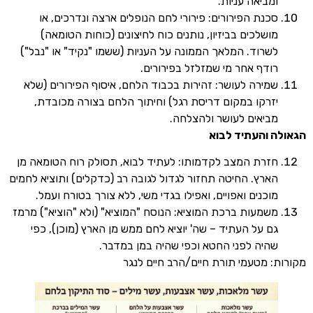
מביאה עניות.
כנת הפירורים: פירורי לחם הנופלים ארצה ונדרכים, או
ושלכים בביזיון, נותנים כוח לחיצונים (כוחות הטומאה)
שרוד. המלאך הממונה על העניות (ששמו "נקיד" או "נבל")
ודף אחר מי שמזלזל בפירורים.
מירה לעושר: זהירות בכבוד הלחם, איסוף הפירורים (שלא
זרקו במקום דריסת רגל) וחיתוך הלחם בצורה מכובדת,
ביאים לעושר ולהצלחה.
 והעתיד לבוא
זרת המצב לקדמותו: לעתיד לבוא, תסולק רוח הטומאה מן
ארץ. החיטה תחזור לגדול לגובה רב (כדקלים) ותוציא לחמים
וכנים ואפויים, ואפילו בגדי משי, ללא צורך בטורח ועמל.
שמעות ברכת המוציא: הנוסח "המוציא" (ולא "הוציא") מרמז
ם על העתיד – שה' יוציא לחם ממש מן הארץ (מוכן), כפי
היה לפני החטא וכפי שהיה במן במדבר.
 מטעמי תורת חיים/הרב חיים לנגר