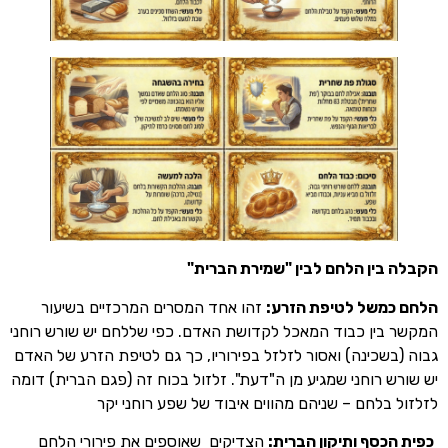
ין הלחם לבין "שמירת הברית"
משל לטיפת הזרע:
זהו אחד המסרים המרכזיים בשיעור
ין כבוד המאכל לקדושת האדם. כפי שללחם יש שורש רוחני
שכינה) ואסור לזלזל בפירוריו, כך גם לטיפת הזרע של האדם
 רוחני שמגיע מן ה"דעת". זלזול בכוח זה (פגם הברית) דומה
בלחם – שניהם מהווים איבוד של שפע רוחני יקר
כסף ותיקון הברית:
הצדיקים שאוספים את פירורי הלחם