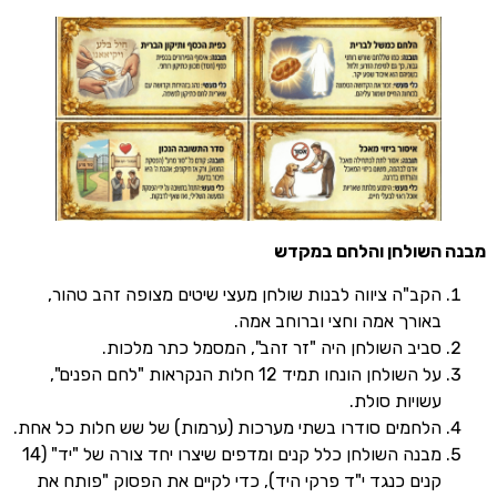
שולחן והלחם במקדש
קב"ה ציווה לבנות שולחן מעצי שיטים מצופה זהב טהור,
אורך אמה וחצי וברוחב אמה.
ביב השולחן היה "זר זהב", המסמל כתר מלכות.
על השולחן הונחו תמיד 12 חלות הנקראות "לחם הפנים",
שויות סולת.
לחמים סודרו בשתי מערכות (ערמות) של שש חלות כל אחת.
מבנה השולחן כלל קנים ומדפים שיצרו יחד צורה של "יד" (14
נים כנגד י"ד פרקי היד), כדי לקיים את הפסוק "פותח את