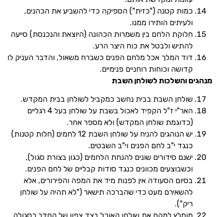
מות קטנה ("כזית") הספיקה כדי להשביע את הכהנים,
לעיתים הותירו ממנו.
לוקת הלחם בין משמרות הכהונה (היוצאת והנכנסת) סייעה
התיש ולבטל את כוח היצר הרע.
וד המלך אכל מלחם הפנים כשברח משאול, והדבר העניק לו
דושה וכוחות רוחניים פנימיים.
 והשלכות לשולחן השבת
ולחן השבת בבית נחשב כמקביל לשולחן בבית המקדש.
האר"י ז"ל הקפיד לאכול בשבת על שולחן בעל 4 רגליים
כדוגמת שולחן המקדש) ולא מספר אחר.
יש הנוהגים להניח על שולחן השבת 12 לחמים (חלות קטנות)
נגד י"ב לחם הפנים וי"ב השבטים.
שנם סידורים שונים להנחת הלחמים (כגון בצורת סגול),
כשבוצעים מכוונים כנגד סודות קבליים של לחם הפנים.
סיום הסעודה אין לפנות מיד את המפה והפירורים, אלא
השאירם מעט כדי שהברכה תישאר ("לא תהיה על שולחן
יק").
ומלץ למקם את שולחן האוכל בצד צפון של החדר כסגולה