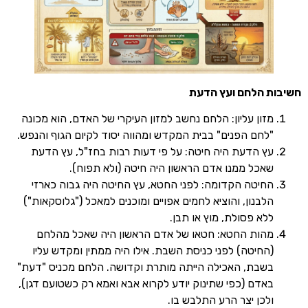
 הלחם ועץ הדעת
זון עליון: הלחם נחשב למזון העיקרי של האדם, הוא מכונה
לחם הפנים" בבית המקדש ומהווה יסוד לקיום הגוף והנפש.
ץ הדעת היה חיטה: על פי דעות רבות בחז"ל, עץ הדעת
אכל ממנו אדם הראשון היה חיטה (ולא תפוח).
חיטה הקדומה: לפני החטא, עץ החיטה היה גבוה כארזי
לבנון, והוציא לחמים אפויים ומוכנים למאכל ("גלוסקאות")
לא פסולת, מוץ או תבן.
הות החטא: חטאו של אדם הראשון היה שאכל מהלחם
החיטה) לפני כניסת השבת. אילו היה ממתין ומקדש עליו
שבת, האכילה הייתה מותרת וקדושה. הלחם מכניס "דעת"
אדם (כפי שתינוק יודע לקרוא אבא ואמא רק כשטועם דגן),
לכן יצר הרע התלבש בו.