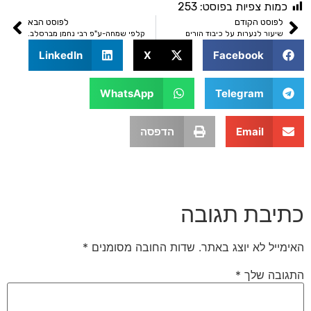
ת צפיות בפוסט:
253
סט הקודם
לפוסט הבא
ר לנערות על כיבוד הורים
קלפי שמחה-ע"פ רבי נחמן מברסלב.
LinkedIn
X
Facebook
WhatsApp
Telegram
Email
הדפסה
בת תגובה
 לא יוצג באתר.
שדות החובה מסומנים
*
 שלך
*