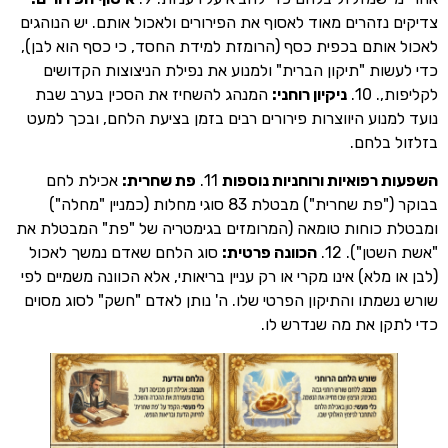
נזהרים מאוד לאסוף את הפירורים ולאכול אותם. יש הנוהגים
ותם בכפית כסף (הרומזת למידת החסד, כי כסף הוא לבן),
ות "תיקון הברית" ולמנוע את נפילת הניצוצות הקדושים
10.
ניקיון רוחני:
המנהג להשחיז את הסכין בערב שבת
נוע היווצרות פירורים רבים בזמן בציעת הלחם, ובכך למעט
בלחם.
רפואיות ורוחניות נוספות
11.
פת שחרית:
אכילת לחם
בבוקר ("פת שחרית") מבטלת 83 סוגי מחלות (כמניין "מחלה")
 כוחות טומאה (המרומזים בגימטריה של "פת" המבטלת את
ן"). 12.
הכוונה פרטית:
סוג הלחם שאדם נמשך לאכול
מלא) אינו מקרי או רק עניין בריאותי, אלא הכוונה משמיים לפי
מתו והתיקון הפרטי שלו. ה' נותן לאדם "חשק" לסוג מסוים
ן את מה שנדרש לו.