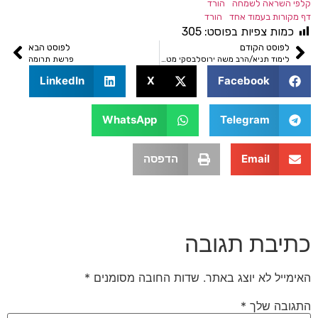
ראה לשמחה
הורד
ת בעמוד אחד
הורד
ת צפיות בפוסט:
305
סט הקודם
לפוסט הבא
לימוד תניא/הרב משה ירוסלבסקי מטבחי טל
פרשת תרומה
LinkedIn
X
Facebook
WhatsApp
Telegram
Email
הדפסה
בת תגובה
 לא יוצג באתר.
שדות החובה מסומנים
*
 שלך
*