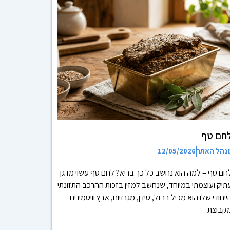
חם טף
נהל האתר
12/05/2026
חם טף – למה הוא נחשב כל כך בריא? לחם טף עשוי מדגן
תיק ועוצמתי במיוחד, שנחשב למזין בזכות ההרכב התזונתי
ייחודי שלו.הוא מכיל ברזל, סידן, מגנזיום, אבץ וויטמינים
קבוצת